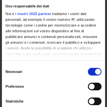
Uso responsabile dei dati
PSICOLOGIA CLINICA
Noi e
i nostri 1022 partner
trattiamo i vostri dati
personali, ad esempio il vostro numero IP, utilizzando
Credits
Period
tecnologie come i cookie per memorizzare e accedere
2
LEZIONI 1° SEMESTRE
alle informazioni sul vostro dispositivo al fine di
pubblicare annunci e contenuti personalizzati, misurare
Location
Academic staff
gli annunci e i contenuti, ricercare il pubblico e sviluppare
TRENTO
Antonella Lama
i servizi. Avete la possibilità di scegliere chi utilizza i
vostri dati e per quali scopi. Le vostre scelte in materia di
privacy sono applicabili solo su questa proprietà digitale
Learning outcomes
in cui avete effettuato le vostre scelte. È possibile
S
modificare o revocare il proprio consenso in qualsiasi
Module: PRINCIPI E TECNICHE DELLA RELAZIONE
Necessari
e
momento dalla Dichiarazione sui cookie o facendo clic
ASSISTENZIALE
l
sull'icona di attivazione della privacy.
-------
e
Preferenze
z
Con il tuo consenso, vorremmo anche:
i
raccogliere informazioni sulla tua posizione
o
Statistiche
Module: PSICOLOGIA CLINICA
geografica, con un'approssimazione di qualche
n