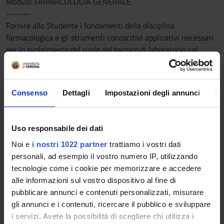
Modulo: FARMACOLOGIA GENERALE
-------
Fornire allo Studente i fondamenti della disciplina
farmacologica e gli strumenti conoscitivi applicativi necessari
per lo svolgimento del ruolo del tecnico di laboratorio nel
controllo delle terapie farmacologiche.
Programma
Consenso
Dettagli
Impostazioni degli annunci
In
Modulo: FARMACOTOSSICOLOGIA
-------
---
Uso responsabile dei dati
Noi e
i nostri 1022 partner
trattiamo i vostri dati
personali, ad esempio il vostro numero IP, utilizzando
Modulo: METODI E TECNICHE DI LABORATORIO IN FARMACIA
tecnologie come i cookie per memorizzare e accedere
-------
alle informazioni sul vostro dispositivo al fine di
• Analisi di farmaci e tecniche di separazione per l’analisi
pubblicare annunci e contenuti personalizzati, misurare
• Monitoraggio terapeutico dei farmaci immunosoppressori
gli annunci e i contenuti, ricercare il pubblico e sviluppare
utilizzati dai Centri Trapianti con metodo della polarizzazione
i servizi. Avete la possibilità di scegliere chi utilizza i
della fluorescenza