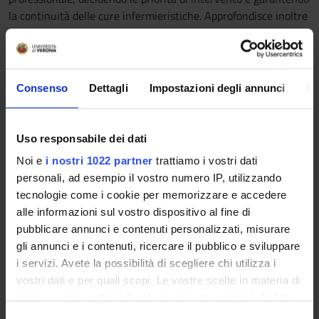
la continuità delle cure infermieristiche. Approfondisce inoltre
la responsabilità professionale, diritti e obblighi e le fonti di
regolamentazione del rapporto di lavoro.
Consenso
Dettagli
Impostazioni degli annunci
In
Modulo: ORGANIZZAZIONE DEI PROCESSI ASSISTENZIALI
-------
L’insegnamento introduce lo studente alla comprensione delle
Uso responsabile dei dati
organizzazioni dei servizi sanitari approfondendo i principi che
Noi e
i nostri 1022 partner
trattiamo i vostri dati
sottendono alla loro gestione; si focalizza sulle dinamiche e
personali, ad esempio il vostro numero IP, utilizzando
sugli elementi essenziali che consentono l’organizzazione
tecnologie come i cookie per memorizzare e accedere
dell’assistenza ai pazienti integrando i diversi processi
alle informazioni sul vostro dispositivo al fine di
assistenziali erogati dal team assistenziale multi
pubblicare annunci e contenuti personalizzati, misurare
professionale, decidendo le priorità di intervento e garantendo
gli annunci e i contenuti, ricercare il pubblico e sviluppare
la continuità delle cure infermieristiche. Approfondisce inoltre
i servizi. Avete la possibilità di scegliere chi utilizza i
la responsabilità professionale, diritti e obblighi e le fonti di
vostri dati e per quali scopi. Le vostre scelte in materia di
regolamentazione del rapporto di lavoro.
privacy sono applicabili solo su questa proprietà digitale
in cui avete effettuato le vostre scelte. È possibile