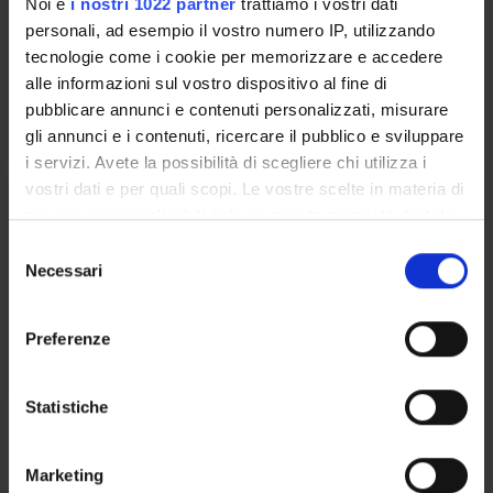
Noi e
i nostri 1022 partner
trattiamo i vostri dati
Credits
Period
personali, ad esempio il vostro numero IP, utilizzando
2
INF TN - 2° anno 1° sem
tecnologie come i cookie per memorizzare e accedere
alle informazioni sul vostro dispositivo al fine di
Academic staff
pubblicare annunci e contenuti personalizzati, misurare
Elena Bravi
gli annunci e i contenuti, ricercare il pubblico e sviluppare
i servizi. Avete la possibilità di scegliere chi utilizza i
vostri dati e per quali scopi. Le vostre scelte in materia di
EDUCAZIONE TERAPEUTICA
privacy sono applicabili solo su questa proprietà digitale
in cui avete effettuato le vostre scelte. È possibile
S
Credits
Period
modificare o revocare il proprio consenso in qualsiasi
Necessari
e
1
INF TN - 2° anno 1° sem
momento dalla Dichiarazione sui cookie o facendo clic
l
sull'icona di attivazione della privacy.
Academic staff
e
Preferenze
Luisa Saiani
z
Con il tuo consenso, vorremmo anche:
i
raccogliere informazioni sulla tua posizione
o
Statistiche
Bibliography
geografica, con un'approssimazione di qualche
n
metro,
e
Reference texts
Marketing
Identificare il tuo dispositivo, scansionandolo
d