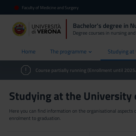
Faculty of Medicine and Surgery
Bachelor's degree in 
Degree courses in nursing and 
Home
The programme
Studying at 
current
Course partially running (Enrollment until 202
Studying at the University
Here you can find information on the organisational aspects of
enrolment to graduation.