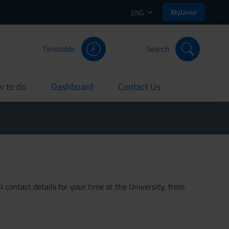
MyUnivr
ENG
Timetable
Search
 to do
Dashboard
Contact Us
rent
current
current
 contact details for your time at the University, from