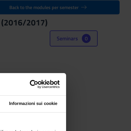
Back to the modules per semester
 (2016/2017)
Seminars
0
 TN - 2° anno 2° sem
Informazioni sui cookie