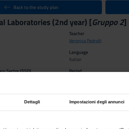
Back to the study plan
l Laboratories (2nd year) [
Gruppo 2
]
Teacher
Veronica Pedrolli
Language
Italian
nary Sector (SSD)
Period
G
INF TN - 2° anno 1° sem, INF
Dettagli
Impostazioni degli annunci