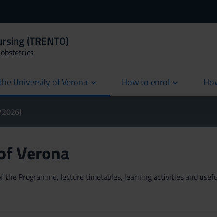
Nursing (TRENTO)
obstetrics
the University of Verona
How to enrol
How
cur
5/2026)
 of Verona
 the Programme, lecture timetables, learning activities and useful