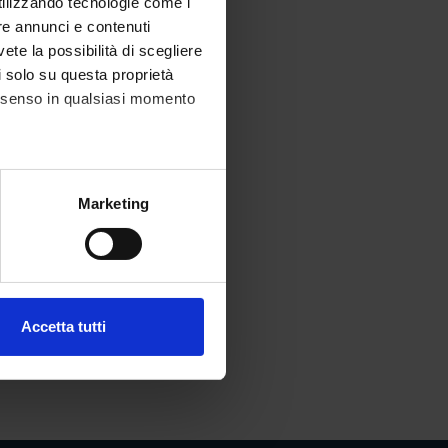
utilizzando tecnologie come i
re annunci e contenuti
vete la possibilità di scegliere
li solo su questa proprietà
consenso in qualsiasi momento
alche metro,
Marketing
e specifiche (impronte
ezione dettagli
. Puoi
Accetta tutti
l media e per analizzare il
ostri partner che si occupano
azioni che hai fornito loro o