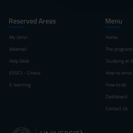
c
o
Reserved Areas
Menu
n
s
e
My Univr
Home
n
Webmail
The program
s
o
Help Desk
Studying at t
ESSE3 - Cineca
How to enrol
E-learning
How to do
Dashboard
Contact Us