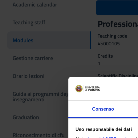
Academic calendar
Professiona
Teaching staff
Teaching code
Modules
4S000105
Credits
Gestione carriere
1
Orario lezioni
Scientific Discipli
MED/45 - NURSIN
Guida ai programmi degli
insegnamenti
Consenso
Graduation
Uso responsabile dei dati
Riconoscimento di cfu