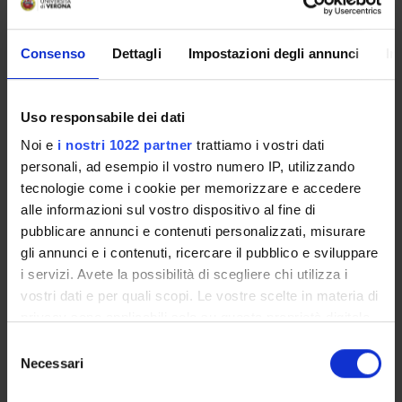
il monitoraggio dei farmaci più usati • Cenni su farmaci
antiblastici e gestione in laboratorio.
Consenso
Dettagli
Impostazioni degli annunci
In
Programma
------------------------
Uso responsabile dei dati
MM: FARMACOLOGIA GENERALE
------------------------
Noi e
i nostri 1022 partner
trattiamo i vostri dati
Farmacologia generale Farmacodinamica Interazione farmaco
personali, ad esempio il vostro numero IP, utilizzando
recettore, potenza farmacologica, efficacia farmacologica,
tecnologie come i cookie per memorizzare e accedere
efficacia clinica, agonismo e antagonismo. Il recettore:
alle informazioni sul vostro dispositivo al fine di
definizione, meccanismi d’azione, adattamento recettoriale.
pubblicare annunci e contenuti personalizzati, misurare
Farmacocinetica Assorbimento e le diverse vie di
gli annunci e i contenuti, ricercare il pubblico e sviluppare
somministrazione dei farmaci. Distribuzione e livelli ematici.
i servizi. Avete la possibilità di scegliere chi utilizza i
Metabolismo, in particolar modo epatico: induzione, inibizione,
vostri dati e per quali scopi. Le vostre scelte in materia di
interazioni tra farmaci. Eliminazione. Concetti e parametri
privacy sono applicabili solo su questa proprietà digitale
farmacocinetici: dose, dose massima, dose giornaliera,
in cui avete effettuato le vostre scelte. È possibile
S
posologia, clearance, emivita, picco ematico, range
modificare o revocare il proprio consenso in qualsiasi
Necessari
e
terapeutico, concentrazioni tossiche. Farmacoterapia
momento dalla Dichiarazione sui cookie o facendo clic
l