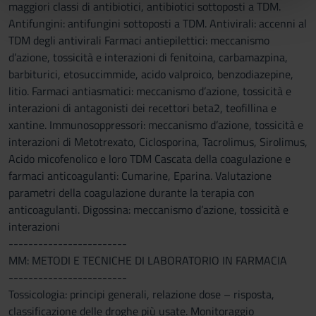
maggiori classi di antibiotici, antibiotici sottoposti a TDM.
pubblicità e social media, i quali potrebbero combinarle
Antifungini: antifungini sottoposti a TDM. Antivirali: accenni al
con altre informazioni che hai fornito loro o che hanno
TDM degli antivirali Farmaci antiepilettici: meccanismo
raccolto dal tuo utilizzo dei loro servizi.
d’azione, tossicità e interazioni di fenitoina, carbamazpina,
barbiturici, etosuccimmide, acido valproico, benzodiazepine,
litio. Farmaci antiasmatici: meccanismo d’azione, tossicità e
interazioni di antagonisti dei recettori beta2, teofillina e
xantine. Immunosoppressori: meccanismo d’azione, tossicità e
interazioni di Metotrexato, Ciclosporina, Tacrolimus, Sirolimus,
Acido micofenolico e loro TDM Cascata della coagulazione e
farmaci anticoagulanti: Cumarine, Eparina. Valutazione
parametri della coagulazione durante la terapia con
anticoagulanti. Digossina: meccanismo d’azione, tossicità e
interazioni
------------------------
MM: METODI E TECNICHE DI LABORATORIO IN FARMACIA
------------------------
Tossicologia: principi generali, relazione dose – risposta,
classificazione delle droghe più usate. Monitoraggio