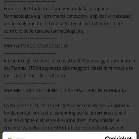
------------------------
Fornire allo Studente i fondamenti della disciplina
farmacologica e gli strumenti conoscitivi applicativi necessari
per lo svolgimento del ruolo del tecnico di laboratorio nel
controllo delle terapie farmacologiche.
------------------------
MM: FARMACOTOSSICOLOGIA
------------------------
Introdurre gli studenti al concetto di Monitoraggio Terapeutico
dei Farmaci (TDM) applicato alle maggiori classi di farmaci e la
tossicità da metalli e solventi.
------------------------
MM: METODI E TECNICHE DI LABORATORIO IN FARMACIA
------------------------
Lo studente al termine del corso deve conoscere: • i principi
fondamentali sui test di screening per la determinazione di
diverse droghe d’abuso sulle urine (test immunologici e
procedure analitiche in HPLC) • le tecniche di utilizzo nei
Laboratori per il monitoraggio di farmaci immunosopressori e