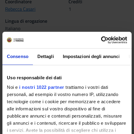
Coordinatore
Crediti
Rebecca Casari
1
Lingua di erogazione
Italiano
Settore Scientifico Disciplinare (SSD)
MED/09 - MEDICINA INTERNA
Consenso
Dettagli
Impostazioni degli annunci
In
Periodo
1° semestre dal 1 ott 2020 al 23 dic 2020.
Uso responsabile dei dati
Orario Lezioni
Moodle
Noi e
i nostri 1022 partner
trattiamo i vostri dati
personali, ad esempio il vostro numero IP, utilizzando
tecnologie come i cookie per memorizzare e accedere
Seminari
0
alle informazioni sul vostro dispositivo al fine di
pubblicare annunci e contenuti personalizzati, misurare
Obiettivi formativi
gli annunci e i contenuti, ricercare il pubblico e sviluppare
i servizi. Avete la possibilità di scegliere chi utilizza i
Il seminario presenta agli studenti gli scenari storico-