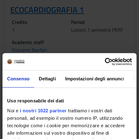
ECOCARDIOGRAFIA 1
Credits
Period
1
Lezioni 1 semestre PERF
Academic staff
Giovanni Benfari
Lessons timetable
Consenso
Dettagli
Impostazioni degli annunci
In
ECOCARDIOGRAFIA 2
Uso responsabile dei dati
Credits
Period
Noi e
i nostri 1022 partner
trattiamo i vostri dati
1
Lezioni 1 semestre PERF
personali, ad esempio il vostro numero IP, utilizzando
Academic staff
tecnologie come i cookie per memorizzare e accedere
Corinna Bergamini
alle informazioni sul vostro dispositivo al fine di