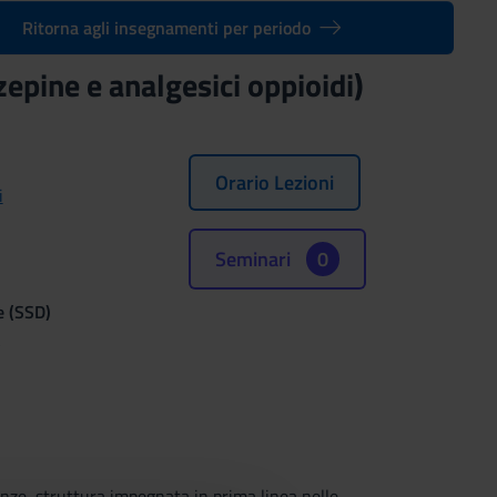
Ritorna agli insegnamenti per periodo
epine e analgesici oppioidi)
Orario Lezioni
i
Seminari
0
e (SSD)
A
enze, struttura impegnata in prima linea nelle