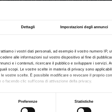
stanze legali ed illegali, analizzarà la potenziale pericolosità di u
i negli USA. In particolare si analizzerà la storia dell'impiego delle
mpiego, il trattamento dell'astinenza, le alternative farmacologiche.
di internet come fonte di abuso/traffico di farmaci addittivi.
Dettagli
Impostazioni degli annunci
e nozioni di base
rattiamo i vostri dati personali, ad esempio il vostro numero IP, 
dere alle informazioni sul vostro dispositivo al fine di pubblica
dr.ssa Rebecca Casari) verterà sulla dipendenza dalle benzodiazepi
nunci e i contenuti, ricercare il pubblico e sviluppare i servizi. A
oni) sul problema della dipendenza/abuso da analgesici oppioidi, un
r quali scopi. Le vostre scelte in materia di privacy sono applicabi
 sarà sulla diffusione di farmaci tramite Internet e sarà tenuta dal 
to le vostre scelte. È possibile modificare o revocare il proprio 
eranno in presenza (NON in modalità duale) Date: 9-16-23 maggio, 
 o facendo clic sull'icona di attivazione della privacy.
B Lente didattica
mo anche:
attiche
oni sulla tua posizione geografica, con un'approssimazione di qu
Preferenze
Statistiche
spositivo, scansionandolo attivamente alla ricerca di caratteristich