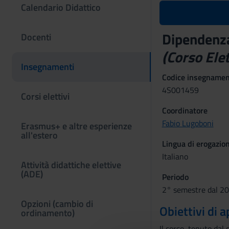
Calendario Didattico
Dipendenza
Docenti
(Corso Elet
Insegnamenti
Codice insegname
4S001459
Corsi elettivi
Coordinatore
Fabio Lugoboni
Erasmus+ e altre esperienze
all'estero
Lingua di erogazio
Italiano
Attività didattiche elettive
(ADE)
Periodo
2° semestre dal 20
Opzioni (cambio di
Obiettivi di
ordinamento)
Il corso, tenuto dal