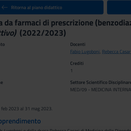
Ritorna al piano didattico
 da farmaci di prescrizione (benzodiaz
tivo)
(2022/2023)
nto
Docenti
Fabio Lugoboni
,
Rebecca Casar
Crediti
1
ne
Settore Scientifico Disciplinar
MED/09 - MEDICINA INTERN
 feb 2023 al 31 mag 2023.
 apprendimento
 dr. Lugoboni e dalla dr.ssa Rebecca Casari di Medicina delle Dipend