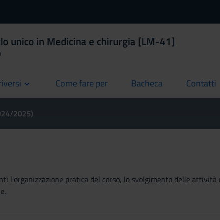
lo unico in Medicina e chirurgia [LM-41]
o
riversi
Come fare per
Bacheca
Contatti
current
current
current
2024/2025)
ti l'organizzazione pratica del corso, lo svolgimento delle attività 
e.