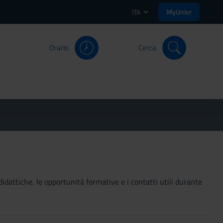
MyUnivr
ITA
Orario
Cerca
didattiche, le opportunità formative e i contatti utili durante