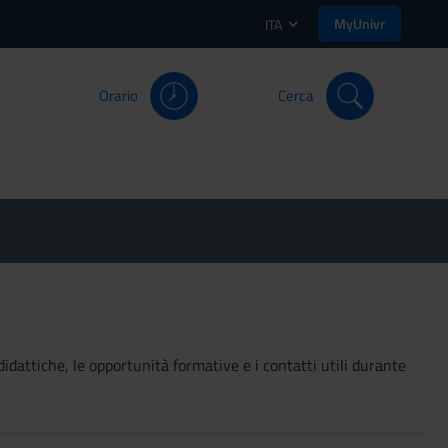
MyUnivr
ITA
Orario
Cerca
didattiche, le opportunità formative e i contatti utili durante