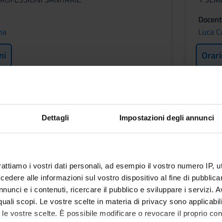
Docent
na
Luca Ca
ni
Orari
A
Dettagli
Impostazioni degli annunci
ROFESSIONI SANITARIE
rattiamo i vostri dati personali, ad esempio il vostro numero IP, 
dere alle informazioni sul vostro dispositivo al fine di pubblica
nunci e i contenuti, ricercare il pubblico e sviluppare i servizi. A
a Dal Prà
r quali scopi. Le vostre scelte in materia di privacy sono applicabi
to le vostre scelte. È possibile modificare o revocare il proprio 
ni