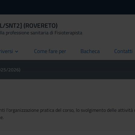
a [L/SNT2] (ROVERETO)
la professione sanitaria di Fisioterapista
riversi
Come fare per
Bacheca
Contatti
current
current
current
2025/2026)
ti l'organizzazione pratica del corso, lo svolgimento delle attività 
e.