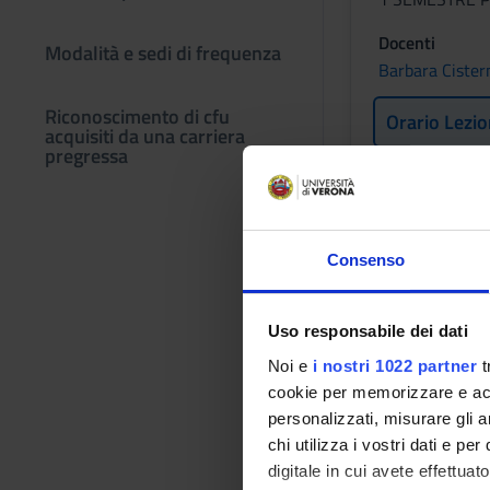
Docenti
Modalità e sedi di frequenza
Barbara Cister
Riconoscimento di cfu
Orario Lezio
acquisiti da una carriera
pregressa
ISTOLOGI
Consenso
Crediti
1
Uso responsabile dei dati
Periodo
1 SEMESTRE P
Noi e
i nostri 1022 partner
t
cookie per memorizzare e acce
Docenti
personalizzati, misurare gli an
Ilaria Pierpaol
chi utilizza i vostri dati e pe
digitale in cui avete effettua
Orario Lezio