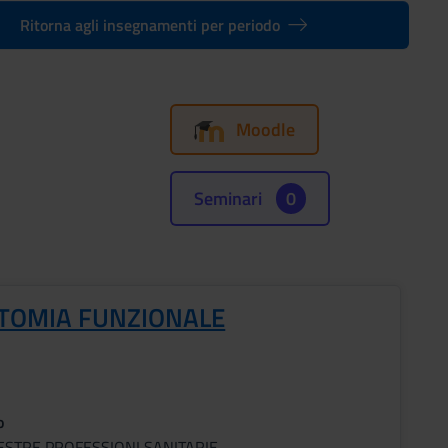
Ritorna agli insegnamenti per periodo
Moodle
Seminari
0
TOMIA FUNZIONALE
o
ESTRE PROFESSIONI SANITARIE