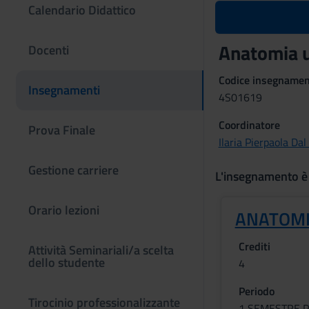
Calendario Didattico
Anatomia u
Docenti
Codice insegname
Insegnamenti
4S01619
Coordinatore
Prova Finale
Ilaria Pierpaola Dal
Gestione carriere
L'insegnamento è
Orario lezioni
ANATOM
Crediti
Attività Seminariali/a scelta
dello studente
4
Periodo
Tirocinio professionalizzante
1 SEMESTRE P