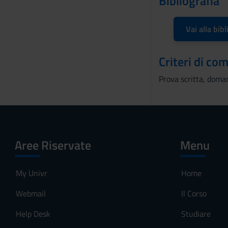
Bibliografia
n
s
Vai alla bibl
o
Criteri di co
Prova scritta, doman
Aree Riservate
Menu
My Univr
Home
Webmail
Il Corso
Help Desk
Studiare