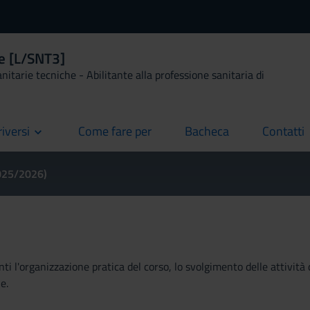
le [L/SNT3]
anitarie tecniche - Abilitante alla professione sanitaria di
riversi
Come fare per
Bacheca
Contatti
current
current
current
2025/2026)
ti l'organizzazione pratica del corso, lo svolgimento delle attività 
e.