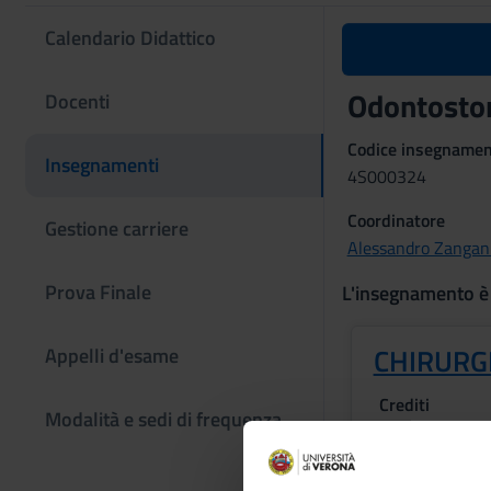
Calendario Didattico
Odontostom
Docenti
Codice insegname
Insegnamenti
4S000324
Coordinatore
Gestione carriere
Alessandro Zangan
Prova Finale
L'insegnamento è
CHIRURG
Appelli d'esame
Crediti
Modalità e sedi di frequenza
2
Periodo