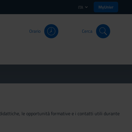
MyUnivr
ITA
Orario
Cerca
didattiche, le opportunità formative e i contatti utili durante