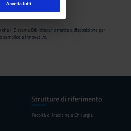
Accetta tutti
l media e per analizzare il
ostri partner che si occupano
azioni che hai fornito loro o
o che il Sistema Bibliotecario mette a disposizione per
o semplice e innovativo.
Strutture di riferimento
Facoltà di Medicina e Chirurgia