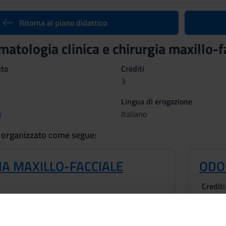
Ritorna al piano didattico
atologia clinica e chirurgia maxillo-
nto
Crediti
3
Lingua di erogazione
i
Italiano
 organizzato come segue:
IA MAXILLO-FACCIALE
ODO
Crediti
1
Period