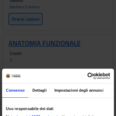
Docenti
Barbara Cisterna
Orario Lezioni
ANATOMIA FUNZIONALE
Crediti
2
Periodo
1 SEMESTRE PROFESSIONI SANITARIE
Docenti
Consenso
Dettagli
Impostazioni degli annunci
In
Luca Capelli
Orario Lezioni
Uso responsabile dei dati