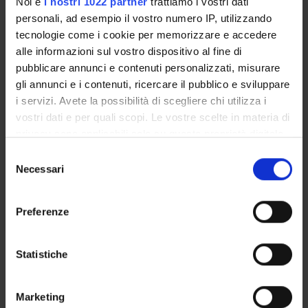
Noi e
i nostri 1022 partner
trattiamo i vostri dati
personali, ad esempio il vostro numero IP, utilizzando
ISTOLOGIA
tecnologie come i cookie per memorizzare e accedere
alle informazioni sul vostro dispositivo al fine di
Crediti
pubblicare annunci e contenuti personalizzati, misurare
1
gli annunci e i contenuti, ricercare il pubblico e sviluppare
i servizi. Avete la possibilità di scegliere chi utilizza i
Periodo
vostri dati e per quali scopi. Le vostre scelte in materia di
1 SEMESTRE PROFESSIONI SANITARIE
privacy sono applicabili solo su questa proprietà digitale
in cui avete effettuato le vostre scelte. È possibile
Docenti
S
modificare o revocare il proprio consenso in qualsiasi
Raffaella Mariotti
Necessari
e
momento dalla Dichiarazione sui cookie o facendo clic
l
Orario Lezioni
sull'icona di attivazione della privacy.
e
Preferenze
z
Con il tuo consenso, vorremmo anche:
i
Obiettivi di apprendimento
raccogliere informazioni sulla tua posizione
o
Statistiche
geografica, con un'approssimazione di qualche
n
Fornire conoscenze riguardanti l’istologia e l’anatomia
metro,
e
normale nonché funzionale umana. MODULO: ISTOLOGIA Il
Marketing
Identificare il tuo dispositivo, scansionandolo
d