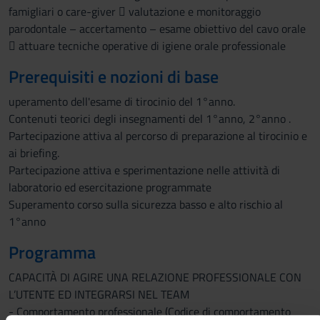
famigliari o care-giver  valutazione e monitoraggio
parodontale – accertamento – esame obiettivo del cavo orale
 attuare tecniche operative di igiene orale professionale
Prerequisiti e nozioni di base
uperamento dell'esame di tirocinio del 1°anno.
Contenuti teorici degli insegnamenti del 1°anno, 2°anno .
Partecipazione attiva al percorso di preparazione al tirocinio e
ai briefing.
Partecipazione attiva e sperimentazione nelle attività di
laboratorio ed esercitazione programmate
Superamento corso sulla sicurezza basso e alto rischio al
1°anno
Programma
CAPACITÀ DI AGIRE UNA RELAZIONE PROFESSIONALE CON
L’UTENTE ED INTEGRARSI NEL TEAM
- Comportamento professionale (Codice di comportamento