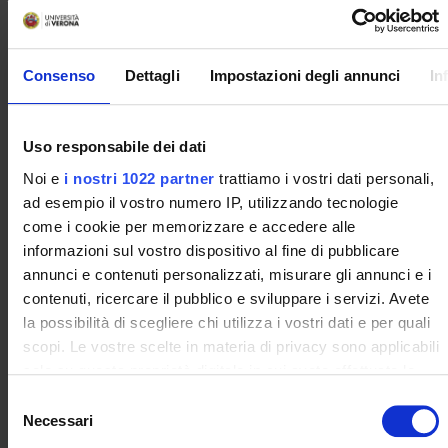
dello studente - Consensus conference 2010)
- Assume uno standard professionale adeguato al ruolo di
studente universitario e un ruolo attivo nel piano di
Consenso
Dettagli
Impostazioni degli annunci
In
autoapprendimento e nel proprio percorso formativo
- Dimostra capacità relazionali e collaborative con il gruppo di
studenti e gli operatori della sede di tirocinio (lavorare in team
Uso responsabile dei dati
e nel gruppo studenti)
- Stabilire e mantenere una relazione comunicazione per
Noi e
i nostri 1022 partner
trattiamo i vostri dati personali,
assicurare benessere e comfort al paziente (famigliare)
ad esempio il vostro numero IP, utilizzando tecnologie
INFORMARE, COINVOLGERE ED EDUCARE LA PERSONA, I
come i cookie per memorizzare e accedere alle
FAMIGLIARI O CARE-GIVER. Interventi informativi ed
informazioni sul vostro dispositivo al fine di pubblicare
educativi rispetto a:
annunci e contenuti personalizzati, misurare gli annunci e i
 .. tecniche di spazzolamento
contenuti, ricercare il pubblico e sviluppare i servizi. Avete
 .. tipologia di spazzolini /ausilii, prodotti per l’igiene orale
la possibilità di scegliere chi utilizza i vostri dati e per quali
VALUTAZIONE E MONITORAGGIO PARODONTALE –
scopi. Le vostre scelte in materia di privacy sono applicabili
ACCERTAMENTO – ESAME OBIETTIVO DEL CAVO ORALE
solo su questa proprietà digitale in cui avete effettuato le
- Raccoglie dati E LI DOCUMENTA NELLA CARTELLA
vostre scelte. È possibile modificare o revocare il proprio
S
PARODONTALE, Esegue esame obiettivo, Interpreta i dati
consenso in qualsiasi momento dalla Dichiarazione sui
Necessari
e
raccolti
cookie o facendo clic sull'icona di attivazione della privacy.