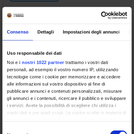
Learning objectives
Teaching aims to critically educate the student about the
Consenso
Dettagli
Impostazioni degli annunci
In
main etiopathogenic mechanisms of dental pathologies. To
raise awareness of the mechanisms of cellular and molecular
damage and the restorative reactions that this triggers with
Uso responsabile dei dati
particular reference to the development of the inflammatory
process and the repair of wounds, and to the mechanisms of
Noi e
i nostri 1022 partner
trattiamo i vostri dati
hemostatic and repair of vascular damage. The main methods
personali, ad esempio il vostro numero IP, utilizzando
of diagnostic and molecular imaging in clinical use will be
tecnologie come i cookie per memorizzare e accedere
explained. The student will gain knowledge on the principles
alle informazioni sul vostro dispositivo al fine di
of radioprotection for both patients and operators on radiation
pubblicare annunci e contenuti personalizzati, misurare
interactions with matter and the side effects induced by
gli annunci e i contenuti, ricercare il pubblico e sviluppare
ionizing radiation. ODONTOSTOMATOLOGIC PATHOLOGY
i servizi. Avete la possibilità di scegliere chi utilizza i
MODULE Training objectives: The course aims to critically
vostri dati e per quali scopi. Le vostre scelte in materia di
educate the student to the knowledge of the main
privacy sono applicabili solo su questa proprietà digitale
etiopathogenic mechanisms of pathologies with an
in cui avete effettuato le vostre scelte. È possibile
S