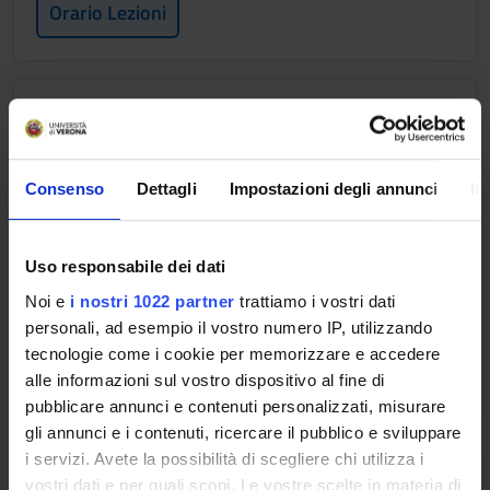
Orario Lezioni
FARMACOTOSSICOLOGIA
Crediti
1
Consenso
Dettagli
Impostazioni degli annunci
In
Periodo
Lezioni TLB -- 2 SEMESTRE
Uso responsabile dei dati
Docenti
Noi e
i nostri 1022 partner
trattiamo i vostri dati
Cristiano Chiamulera
personali, ad esempio il vostro numero IP, utilizzando
tecnologie come i cookie per memorizzare e accedere
Orario Lezioni
alle informazioni sul vostro dispositivo al fine di
pubblicare annunci e contenuti personalizzati, misurare
gli annunci e i contenuti, ricercare il pubblico e sviluppare
i servizi. Avete la possibilità di scegliere chi utilizza i
METODI E TECNICHE DI
vostri dati e per quali scopi. Le vostre scelte in materia di