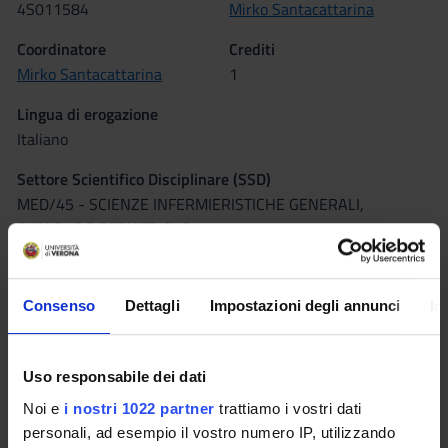
4S011584
Mirko Santacattarina
Coordinatore
Crediti
Mirko Santacattarina
1
Lingua di erogazione
Italiano
Settore Scientifico Disciplinare (SSD)
MED/45 - SCIENZE INFERMIERISTICHE GENERALI,
CLINICHE E PEDIATRICHE
Periodo
1° e 2° semestre (corsi annuali) PROFESSIONE SANITARIE
Consenso
Dettagli
Impostazioni degli annunci
In
dal 1 ott 2024 al 30 set 2025.
Corsi Singoli
Uso responsabile dei dati
Non Autorizzato
Noi e
i nostri 1022 partner
trattiamo i vostri dati
personali, ad esempio il vostro numero IP, utilizzando
Orario Lezioni
Seminari
0