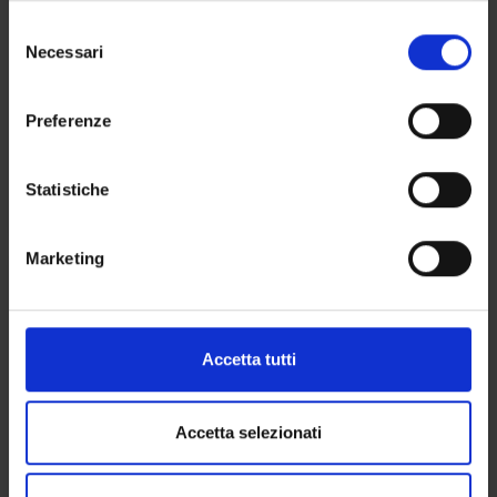
in cui avete effettuato le vostre scelte. È possibile
S
Period
modificare o revocare il proprio consenso in qualsiasi
Necessari
e
2 SEMESTRE PROFESSIONI SANITARIE
momento dalla Dichiarazione sui cookie o facendo clic
l
sull'icona di attivazione della privacy.
Academic staff
e
Preferenze
Livio San Biagio
z
Con il tuo consenso, vorremmo anche:
i
Lessons timetable
raccogliere informazioni sulla tua posizione
o
Statistiche
geografica, con un'approssimazione di qualche
n
metro,
e
Marketing
Identificare il tuo dispositivo, scansionandolo
d
Methods and Techniques of
attivamente alla ricerca di caratteristiche specifiche
e
application of extracorporeal
(impronte digitali).
l
circulation 2
c
Approfondisci come vengono elaborati i tuoi dati personali
Accetta tutti
o
e imposta le tue preferenze nella
sezione dettagli
. Puoi
Credits
n
modificare o ritirare il tuo consenso in qualsiasi momento
1
s
dalla Dichiarazione sui cookie.
Accetta selezionati
Period
e
2 SEMESTRE PROFESSIONI SANITARIE
n
Utilizziamo i cookie per personalizzare contenuti ed