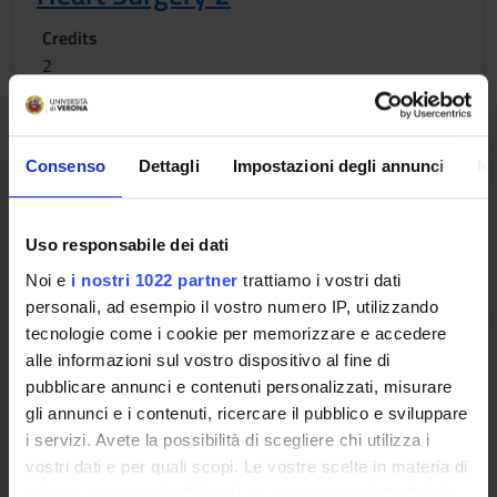
Credits
2
Period
2 SEMESTRE PROFESSIONI SANITARIE
Consenso
Dettagli
Impostazioni degli annunci
In
Academic staff
Antonella Galeone
Uso responsabile dei dati
Lessons timetable
Noi e
i nostri 1022 partner
trattiamo i vostri dati
personali, ad esempio il vostro numero IP, utilizzando
tecnologie come i cookie per memorizzare e accedere
Methods and Techniques of
alle informazioni sul vostro dispositivo al fine di
application of extracorporeal
pubblicare annunci e contenuti personalizzati, misurare
circulation 1
gli annunci e i contenuti, ricercare il pubblico e sviluppare
i servizi. Avete la possibilità di scegliere chi utilizza i
Credits
vostri dati e per quali scopi. Le vostre scelte in materia di
1
privacy sono applicabili solo su questa proprietà digitale