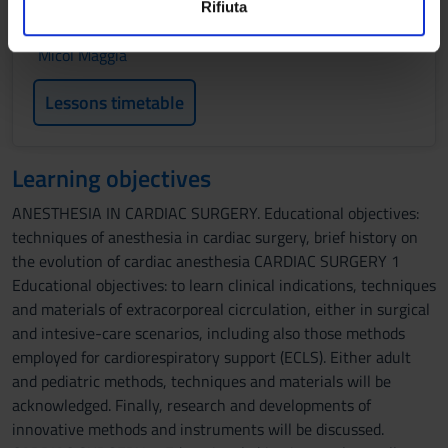
Rifiuta
s
annunci, per fornire funzionalità dei social media e per
Academic staff
o
analizzare il nostro traffico. Condividiamo inoltre
Micol Maggia
informazioni sul modo in cui utilizzi il nostro sito con i
nostri partner che si occupano di analisi dei dati web,
Lessons timetable
pubblicità e social media, i quali potrebbero combinarle
con altre informazioni che hai fornito loro o che hanno
raccolto dal tuo utilizzo dei loro servizi.
Learning objectives
ANESTHESIA IN CARDIAC SURGERY. Educational objectives:
techniques of anesthesia in cardiac surgery, brief history on
the evolution of cardiac anesthesia CARDIAC SURGERY 1
Educational objectives: to learn clinical indications, techniques
and materials of extracorporeal cicrculation, either in surgical
and intesive-care scenarios, including also those methods
employed for cardiorespiratory support (ECLS). Either adult
and pediatric methods, techniques and materials will be
acknowledged. Finally, research and developments of
innovative methods and instruments will be discussed.