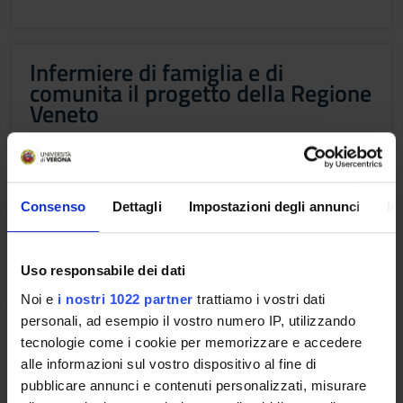
Infermiere di famiglia e di
comunita il progetto della Regione
Veneto
4 Reti emergenti Case della
Consenso
Dettagli
Impostazioni degli annunci
In
Comunita Ospedali di Comunita
Hospice e RSA
Uso responsabile dei dati
Noi e
i nostri 1022 partner
trattiamo i vostri dati
3 Reti emergenti Case della
personali, ad esempio il vostro numero IP, utilizzando
Comunita Ospedali di Comunita
tecnologie come i cookie per memorizzare e accedere
Hospice e RSA
alle informazioni sul vostro dispositivo al fine di
pubblicare annunci e contenuti personalizzati, misurare