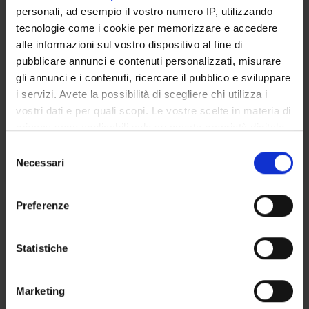
personali, ad esempio il vostro numero IP, utilizzando
Credits
tecnologie come i cookie per memorizzare e accedere
2
alle informazioni sul vostro dispositivo al fine di
Period
pubblicare annunci e contenuti personalizzati, misurare
INSEGNAMENTI ANNUALI M46
gli annunci e i contenuti, ricercare il pubblico e sviluppare
i servizi. Avete la possibilità di scegliere chi utilizza i
Academic staff
vostri dati e per quali scopi. Le vostre scelte in materia di
Giovanni Corrocher
privacy sono applicabili solo su questa proprietà digitale
in cui avete effettuato le vostre scelte. È possibile
S
Lessons timetable
modificare o revocare il proprio consenso in qualsiasi
Necessari
e
momento dalla Dichiarazione sui cookie o facendo clic
l
sull'icona di attivazione della privacy.
e
Preferenze
ATTIVITA' PRATICA IN
z
ORTODONZIA
Con il tuo consenso, vorremmo anche:
i
raccogliere informazioni sulla tua posizione
o
Statistiche
Credits
geografica, con un'approssimazione di qualche
n
2
metro,
e
Marketing
Identificare il tuo dispositivo, scansionandolo
d
Period