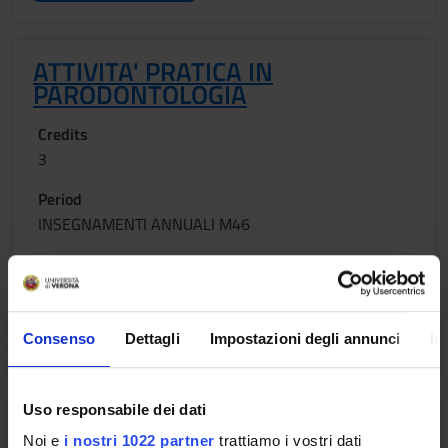
ATTIVITA' PRATICA IN
PARODONTOLOGIA
Credits
3
Period
INSEGNAMENTI ANNUALI M46
Academic staff
Giorgio Lombardo
Lessons timetable
Consenso
Dettagli
Impostazioni degli annunci
In
Uso responsabile dei dati
ATTIVITA' PRATICA IN PROTESI
Noi e
i nostri 1022 partner
trattiamo i vostri dati