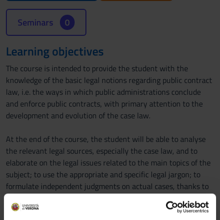
Seminars
0
Learning objectives
The course is intended to provide the student with the
knowledge of the basic legal notions regarding public contract
law, i.e. the ways in which public administrations conclude
and enforce public contracts, with primary attention to the
development and evolution of the case law.
At the end of the course, the student will be able to analyse
the relevant legal sources, especially the case law, and to
elaborate on the legal issues related to the main topics of the
subject; to use the appropriate and specific legal jargon; to
formulate independent judgments on actual cases, thanks to
method that allows a continuous learning and updating of
knowledge.