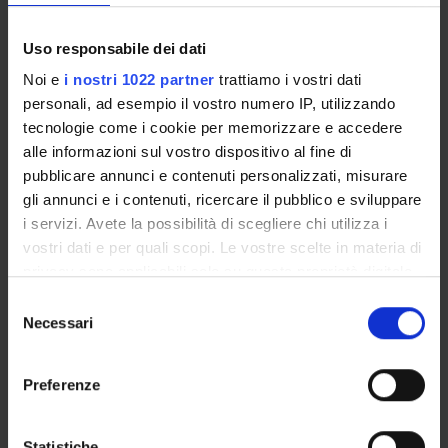
Credits
Language
6
Italian
Uso responsabile dei dati
Noi e
i nostri 1022 partner
trattiamo i vostri dati
Scientific Disciplinary Sector (SSD)
personali, ad esempio il vostro numero IP, utilizzando
IUS/18 - ROMAN AND ANCIENT LAW
tecnologie come i cookie per memorizzare e accedere
Period
alle informazioni sul vostro dispositivo al fine di
1° periodo lezioni (1A) dal Sep 14, 2026 al Oct 26, 2026.
pubblicare annunci e contenuti personalizzati, misurare
gli annunci e i contenuti, ricercare il pubblico e sviluppare
Courses Single
i servizi. Avete la possibilità di scegliere chi utilizza i
Authorized
vostri dati e per quali scopi. Le vostre scelte in materia di
privacy sono applicabili solo su questa proprietà digitale
Lessons timetable
Seminars
0
in cui avete effettuato le vostre scelte. È possibile
S
modificare o revocare il proprio consenso in qualsiasi
Necessari
e
momento dalla Dichiarazione sui cookie o facendo clic
Learning objectives
l
sull'icona di attivazione della privacy.
e
Preferenze
The course is intended to illustrate the substantive and
z
procedural law on the subject of liability ex contractu and ex
Con il tuo consenso, vorremmo anche:
i
delicto thanks to the analysis of actual cases coming from the
raccogliere informazioni sulla tua posizione
o
Statistiche