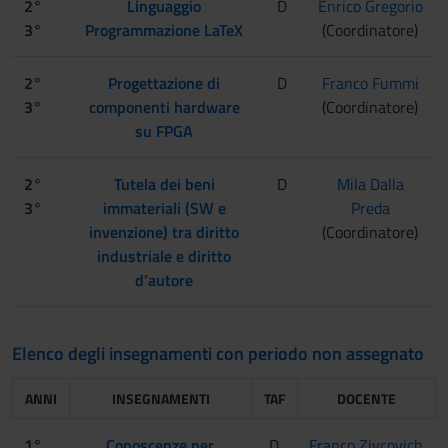
2°
Linguaggio
D
Enrico Gregorio
3°
Programmazione LaTeX
(Coordinatore)
2°
Progettazione di
D
Franco Fummi
3°
componenti hardware
(Coordinatore)
su FPGA
2°
Tutela dei beni
D
Mila Dalla
3°
immateriali (SW e
Preda
invenzione) tra diritto
(Coordinatore)
industriale e diritto
d’autore
Elenco degli insegnamenti con periodo non assegnato
ANNI
INSEGNAMENTI
TAF
DOCENTE
1°
Conoscenze per
D
Franco Zivcovich