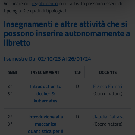
Verificare nel
regolamento
quali attività possono essere di
nostri partner che si occupano di analisi dei dati web,
tipologia D e quali di tipologia F.
pubblicità e social media, i quali potrebbero combinarle
con altre informazioni che hai fornito loro o che hanno
Insegnamenti e altre attività che si
raccolto dal tuo utilizzo dei loro servizi.
possono inserire autonomamente a
libretto
I semestre Dal 02/10/23 Al 26/01/24
ANNI
INSEGNAMENTI
TAF
DOCENTE
2°
Introduction to
D
Franco Fummi
3°
docker &
(Coordinatore)
kubernetes
2°
Introduzione alla
D
Claudia Daffara
3°
meccanica
(Coordinatore)
quantistica per il