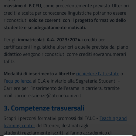
massimo di 6 CFU
, come precedentemente previsto. Ulteriori
crediti a scelta per conoscenze linguistiche potranno essere
riconosciuti
solo se coerenti con il progetto formativo dello
studente e se adeguatamente motivati.
Per gli
immatricolati A.A. 2023/2024
i crediti per
certificazioni linguistiche ulteriori a quelle previste dal piano
didattico vengono riconosciuti come crediti sovrannumerari
taf D.
Modalità di inserimento a libretto
:
richiedere l’attestato
o
l'
equipollenza
al CLA e inviarlo alla Segreteria Studenti -
Carriere per l’inserimento dell’esame in carriera, tramite
mail: carriere.scienze@ateneo.univr.it
3. Competenze trasversali
Scopri i percorsi formativi promossi dal TALC -
Teaching and
learning center
dell'Ateneo, destinati agli
studenti regolarmente iscritti all'anno accademico di