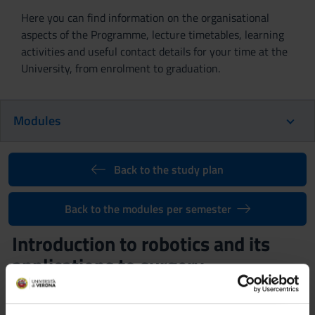
Here you can find information on the organisational
aspects of the Programme, lecture timetables, learning
activities and useful contact details for your time at the
University, from enrolment to graduation.
Modules
Back to the study plan
Back to the modules per semester
Introduction to robotics and its
applications to surgery
(2026/2027)
Teaching code
Teacher