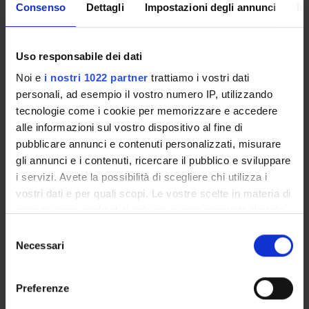
Consenso
Dettagli
Impostazioni degli annunci
In
4S009874
Not yet assigned
Credits
Language
Uso responsabile dei dati
6
Italian
Noi e
i nostri 1022 partner
trattiamo i vostri dati
Scientific Disciplinary Sector (SSD)
personali, ad esempio il vostro numero IP, utilizzando
ING-INF/05 - INFORMATION PROCESSING SYSTEMS
tecnologie come i cookie per memorizzare e accedere
alle informazioni sul vostro dispositivo al fine di
Period
pubblicare annunci e contenuti personalizzati, misurare
II semestre dal Mar 1, 2027 al Jun 11, 2027.
gli annunci e i contenuti, ricercare il pubblico e sviluppare
Courses Single
i servizi. Avete la possibilità di scegliere chi utilizza i
Authorized
vostri dati e per quali scopi. Le vostre scelte in materia di
privacy sono applicabili solo su questa proprietà digitale
in cui avete effettuato le vostre scelte. È possibile
Lessons timetable
Seminars
0
S
modificare o revocare il proprio consenso in qualsiasi
Necessari
e
momento dalla Dichiarazione sui cookie o facendo clic
l
Learning objectives
sull'icona di attivazione della privacy.
e
Preferenze
Aim of this course is to give students the basic concepts of
z