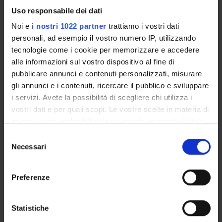
service. The students will also have to demonstrate that they
Uso responsabile dei dati
have the necessary skills to continue their studies
independently in the field of digital design and communication
Noi e
i nostri 1022 partner
trattiamo i vostri dati
networks.
personali, ad esempio il vostro numero IP, utilizzando
tecnologie come i cookie per memorizzare e accedere
Prerequisites and basic notions
alle informazioni sul vostro dispositivo al fine di
pubblicare annunci e contenuti personalizzati, misurare
As a first-year course, no particular prerequisites are required
gli annunci e i contenuti, ricercare il pubblico e sviluppare
other than knowledge of the minimum knowledge (i.e., saperi
i servizi. Avete la possibilità di scegliere chi utilizza i
minimi).
vostri dati e per quali scopi. Le vostre scelte in materia di
Program
privacy sono applicabili solo su questa proprietà digitale
in cui avete effettuato le vostre scelte. È possibile
S
-----------------
modificare o revocare il proprio consenso in qualsiasi
Necessari
e
Theory
momento dalla Dichiarazione sui cookie o facendo clic
l
-----------------
sull'icona di attivazione della privacy.
e
* Fundamentals:
Preferenze
z
- information coding,
Con il tuo consenso, vorremmo anche:
i
- Boolean functions,
raccogliere informazioni sulla tua posizione
o
Statistiche
- arithmetic.
geografica, con un'approssimazione di qualche
n