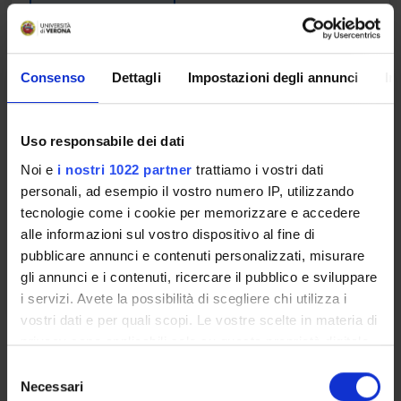
Lessons timetable
Consenso
Dettagli
Impostazioni degli annunci
In
Orthopaedic Surgery, prostheses,
rehabilitation
Uso responsabile dei dati
Credits
Period
Noi e
i nostri 1022 partner
trattiamo i vostri dati
3
2nd semester
personali, ad esempio il vostro numero IP, utilizzando
Academic staff
tecnologie come i cookie per memorizzare e accedere
Carlo Dall'Oca
alle informazioni sul vostro dispositivo al fine di
pubblicare annunci e contenuti personalizzati, misurare
Lessons timetable
gli annunci e i contenuti, ricercare il pubblico e sviluppare
i servizi. Avete la possibilità di scegliere chi utilizza i
vostri dati e per quali scopi. Le vostre scelte in materia di
Learning objectives
privacy sono applicabili solo su questa proprietà digitale
in cui avete effettuato le vostre scelte. È possibile
S
Orthopedic surgery, prosthetics and rehabilitation
modificare o revocare il proprio consenso in qualsiasi
Necessari
e
The aim of the course is to provide students with the basic