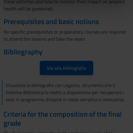
these activities and how to monitor their impact on people's
nostri partner che si occupano di analisi dei dati web,
health will be presented.
pubblicità e social media, i quali potrebbero combinarle
Prerequisites and basic notions
con altre informazioni che hai fornito loro o che hanno
raccolto dal tuo utilizzo dei loro servizi.
No specific prerequisites or preparatory courses are required
to attend the lessons and take the exam.
Bibliography
Vai alla bibliografia
Visualizza la bibliografia con Leganto, strumento che il
Sistema Bibliotecario mette a disposizione per recuperare i
testi in programma d'esame in modo semplice e innovativo.
Criteria for the composition of the final
grade