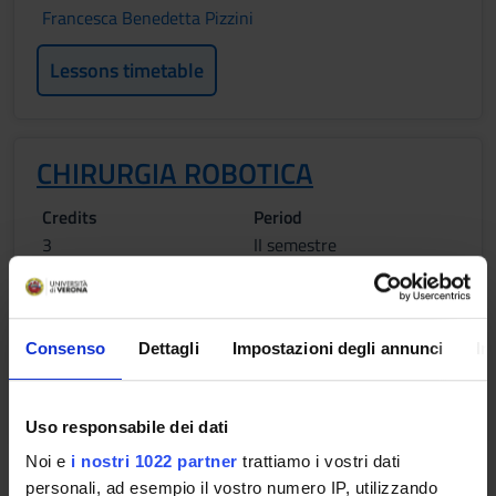
Francesca Benedetta Pizzini
Lessons timetable
CHIRURGIA ROBOTICA
Credits
Period
3
II semestre
Academic staff
Simone Conci
Simone Giacopuzzi
Consenso
Dettagli
Impostazioni degli annunci
In
Lessons timetable
Uso responsabile dei dati
Noi e
i nostri 1022 partner
trattiamo i vostri dati
Learning objectives
personali, ad esempio il vostro numero IP, utilizzando