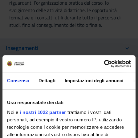
riguardanti l'organizzazione pratica del corso, lo
svolgimento delle attività didattiche, le opportunità
formative e i contatti utili durante tutto il percorso di
studi, fino al conseguimento del titolo finale.
Insegnamenti
Ritorna al piano didattico
Fisiologia e statistica medica
(Non
Consenso
Dettagli
Impostazioni degli annunci
In
erogato 2025/2026)
Uso responsabile dei dati
Codice insegnamento
Crediti
Noi e
i nostri 1022 partner
trattiamo i vostri dati
4S009916
6
personali, ad esempio il vostro numero IP, utilizzando
Settore Scientifico Disciplinare (SSD)
tecnologie come i cookie per memorizzare e accedere
-
alle informazioni sul vostro dispositivo al fine di