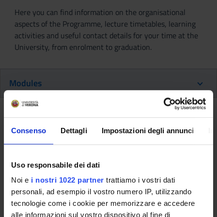
Here you can find information on the organisational
aspects of the Programme, lecture timetables, learning
activities and useful contact details for your time at the
University, from enrolment to graduation.
Modules
Back to the study plan
Consenso
Dettagli
Impostazioni degli annunci
In
Back to the modules per semester
Medical system seminars (2nd
Uso responsabile dei dati
year) (2025/2026)
Noi e
i nostri 1022 partner
trattiamo i vostri dati
personali, ad esempio il vostro numero IP, utilizzando
Teaching code
Teacher
tecnologie come i cookie per memorizzare e accedere
4S011267
Luigi Rovati
alle informazioni sul vostro dispositivo al fine di