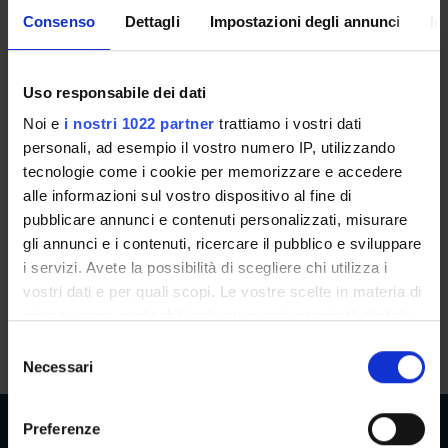
Consenso
Dettagli
Impostazioni degli annunci
In
Trending topics in finance
(2023/2024)
Uso responsabile dei dati
Docente
Referente
Noi e
i nostri 1022 partner
trattiamo i vostri dati
Laura Chiaramonte
Laura Chiaramonte
personali, ad esempio il vostro numero IP, utilizzando
tecnologie come i cookie per memorizzare e accedere
Crediti
Lingua di erogazione
alle informazioni sul vostro dispositivo al fine di
2
Italiano
pubblicare annunci e contenuti personalizzati, misurare
Frequenza alle lezioni
Sede
gli annunci e i contenuti, ricercare il pubblico e sviluppare
Scelta Libera
UDINE
i servizi. Avete la possibilità di scegliere chi utilizza i
vostri dati e per quali scopi. Le vostre scelte in materia di
privacy sono applicabili solo su questa proprietà digitale
Moodle
Seminari
0
in cui avete effettuato le vostre scelte. È possibile
S
modificare o revocare il proprio consenso in qualsiasi
Necessari
e
momento dalla Dichiarazione sui cookie o facendo clic
l
sull'icona di attivazione della privacy.
e
Preferenze
z