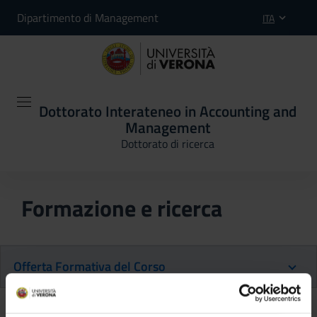
Dipartimento di Management
ITA
Dottorato Interateneo in Accounting and
Management
Dottorato di ricerca
Formazione e ricerca
Offerta Formativa del Corso
Ritorna al piano didattico