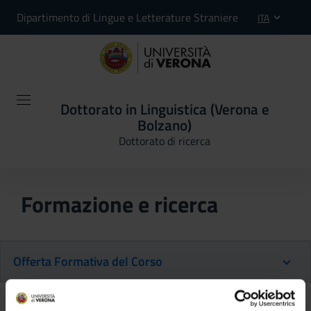
Dipartimento di Lingue e Letterature Straniere
ITA
Dottorato in Linguistica (Verona e
Bolzano)
Dottorato di ricerca
Formazione e ricerca
Offerta Formativa del Corso
Ritorna al piano didattico