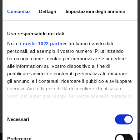
Wortbildung im Bairischen – Word
Consenso
Dettagli
Impostazioni degli annunci
In
formation in Bavarian
(2022/2023)
Uso responsabile dei dati
Noi e
i nostri 1022 partner
trattiamo i vostri dati
Docente
Crediti
personali, ad esempio il vostro numero IP, utilizzando
Non ancora assegnato
1
tecnologie come i cookie per memorizzare e accedere
Lingua di erogazione
Frequenza alle lezioni
alle informazioni sul vostro dispositivo al fine di
Tedesco
Scelta Libera
pubblicare annunci e contenuti personalizzati, misurare
gli annunci e i contenuti, ricercare il pubblico e sviluppare
Sede
i servizi. Avete la possibilità di scegliere chi utilizza i
BRESSANONE
vostri dati e per quali scopi. Le vostre scelte in materia di
privacy sono applicabili solo su questa proprietà digitale
Seminari
0
in cui avete effettuato le vostre scelte. È possibile
S
modificare o revocare il proprio consenso in qualsiasi
Necessari
e
momento dalla Dichiarazione sui cookie o facendo clic
l
sull'icona di attivazione della privacy.
e
Preferenze