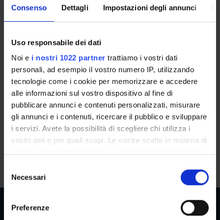
Consenso
Dettagli
Impostazioni degli annunci
In
Costrutti transfrastici fra
testualità e sintassi (2022/2023)
Uso responsabile dei dati
Teacher
Credits
Noi e
i nostri 1022 partner
trattiamo i vostri dati
Not yet assigned
1
personali, ad esempio il vostro numero IP, utilizzando
Language
Class attendance
tecnologie come i cookie per memorizzare e accedere
alle informazioni sul vostro dispositivo al fine di
Italian
Free Choice
pubblicare annunci e contenuti personalizzati, misurare
Location
gli annunci e i contenuti, ricercare il pubblico e sviluppare
BOLZANO
i servizi. Avete la possibilità di scegliere chi utilizza i
vostri dati e per quali scopi. Le vostre scelte in materia di
Seminars
0
privacy sono applicabili solo su questa proprietà digitale
in cui avete effettuato le vostre scelte. È possibile
S
modificare o revocare il proprio consenso in qualsiasi
Necessari
e
momento dalla Dichiarazione sui cookie o facendo clic
l
sull'icona di attivazione della privacy.
e
Preferenze
z