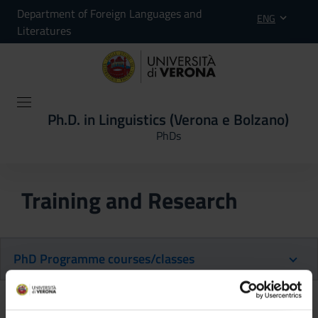
Department of Foreign Languages and
ENG
Literatures
Ph.D. in Linguistics (Verona e Bolzano)
PhDs
Training and Research
PhD Programme courses/classes
Back to the study plan