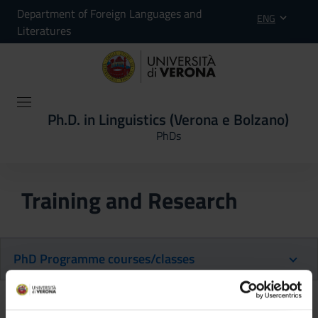
Department of Foreign Languages and
ENG
Literatures
Ph.D. in Linguistics (Verona e Bolzano)
PhDs
Training and Research
PhD Programme courses/classes
Back to the study plan