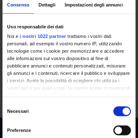
Consenso
Dettagli
Impostazioni degli annunci
In
Two types of exclamatives in
German (2022/2023)
Uso responsabile dei dati
Teacher
Credits
Noi e
i nostri 1022 partner
trattiamo i vostri dati
Not yet assigned
1
personali, ad esempio il vostro numero IP, utilizzando
Language
Class attendance
tecnologie come i cookie per memorizzare e accedere
alle informazioni sul vostro dispositivo al fine di
English
Free Choice
pubblicare annunci e contenuti personalizzati, misurare
Location
gli annunci e i contenuti, ricercare il pubblico e sviluppare
VERONA
i servizi. Avete la possibilità di scegliere chi utilizza i
vostri dati e per quali scopi. Le vostre scelte in materia di
Seminars
0
privacy sono applicabili solo su questa proprietà digitale
in cui avete effettuato le vostre scelte. È possibile
S
modificare o revocare il proprio consenso in qualsiasi
Necessari
e
momento dalla Dichiarazione sui cookie o facendo clic
l
sull'icona di attivazione della privacy.
e
Preferenze
z