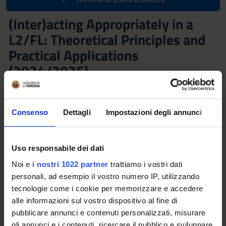
(Inter)acting Appropriately in a
L2/FL: Theoretical Principles and
Practical Applications
(2024/2025)
Docenti
Daniele Artoni
, Victoriya Trubnikova
Consenso
Dettagli
Impostazioni degli annunci
In
Referente
Crediti
Daniele Artoni
1
Uso responsabile dei dati
Lingua di erogazione
Frequenza alle lezioni
Noi e
i nostri 1022 partner
trattiamo i vostri dati
Inglese
Scelta Libera
personali, ad esempio il vostro numero IP, utilizzando
Sede
tecnologie come i cookie per memorizzare e accedere
VERONA
alle informazioni sul vostro dispositivo al fine di
pubblicare annunci e contenuti personalizzati, misurare
gli annunci e i contenuti, ricercare il pubblico e sviluppare