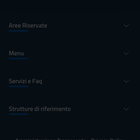
con altre informazioni che hai fornito loro o che hanno
raccolto dal tuo utilizzo dei loro servizi.
Aree Riservate
Menu
Servizi e Faq
Strutture di riferimento