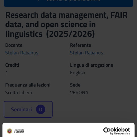
Research data management, FAIR
data, and open science in
linguistics (2025/2026)
Docente
Referente
Stefan Rabanus
Stefan Rabanus
Crediti
Lingua di erogazione
1
English
Frequenza alle lezioni
Sede
Scelta Libera
VERONA
Seminari
0
Programma