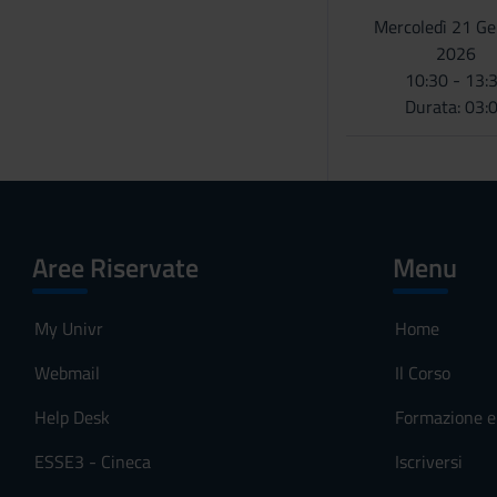
o
Mercoledì 21 G
2026
10:30 - 13:
Durata: 03:
Aree Riservate
Menu
My Univr
Home
Webmail
Il Corso
Help Desk
Formazione e 
ESSE3 - Cineca
Iscriversi