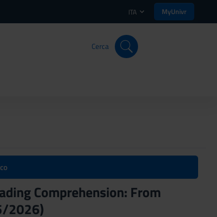
MyUnivr
ITA
Cerca
ico
 Reading Comprehension: From
25/2026)