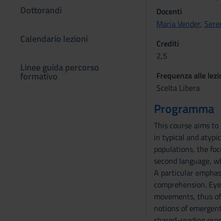
Dottorandi
Docenti
Maria Vender
,
Sere
Calendario lezioni
Crediti
2,5
Linee guida percorso
formativo
Frequenza alle lezi
Scelta Libera
Programma
This course aims to
in typical and atypi
populations, the foc
second language, who
A particular emphas
comprehension. Eye-
movements, thus offe
notions of emergent
shared-reading prog