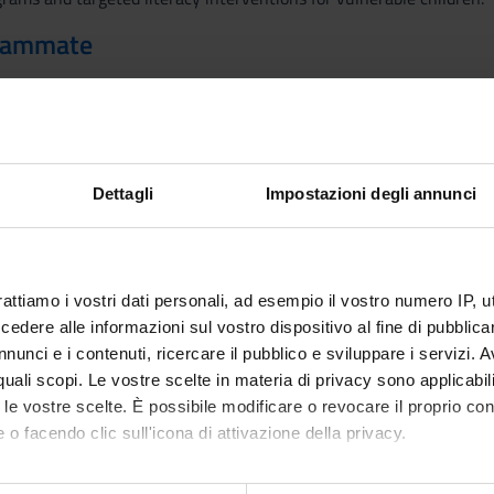
grammate
AULA
DOCENTE
Dettagli
Impostazioni degli annunci
io 2026
Palazzo di Lingue - Co-
30
Elena Florit
rattiamo i vostri dati personali, ad esempio il vostro numero IP, 
Working [04 - M]
00
dere alle informazioni sul vostro dispositivo al fine di pubblica
nunci e i contenuti, ricercare il pubblico e sviluppare i servizi. A
r quali scopi. Le vostre scelte in materia di privacy sono applicabi
to le vostre scelte. È possibile modificare o revocare il proprio 
 o facendo clic sull'icona di attivazione della privacy.
mo anche: