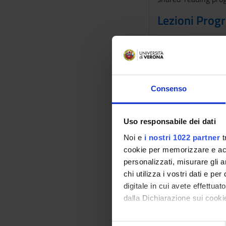
Lezioni Pro
QUANDO
Consenso
Uso responsabile dei dati
Lunedì 19 Genna
10:30 - 12:
Noi e
i nostri 1022 partner
t
Durata: 02:
cookie per memorizzare e acce
personalizzati, misurare gli an
chi utilizza i vostri dati e pe
digitale in cui avete effettua
dalla Dichiarazione sui cookie
Con il tuo consenso, vorrem