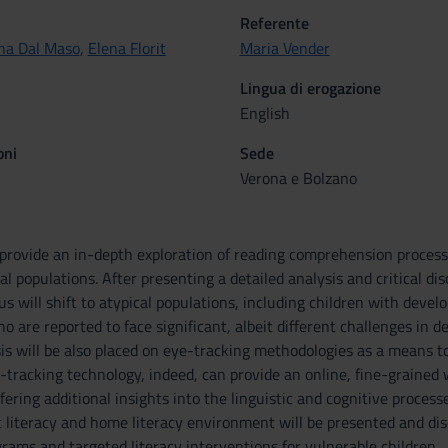
Referente
na Dal Maso
,
Elena Florit
Maria Vender
Lingua di erogazione
English
oni
Sede
Verona e Bolzano
 provide an in-depth exploration of reading comprehension process
cal populations. After presenting a detailed analysis and critical d
us will shift to atypical populations, including children with devel
 are reported to face significant, albeit different challenges in de
is will be also placed on eye-tracking methodologies as a means 
tracking technology, indeed, can provide an online, fine-grained
ring additional insights into the linguistic and cognitive process
 literacy and home literacy environment will be presented and disc
rams and targeted literacy interventions for vulnerable children.