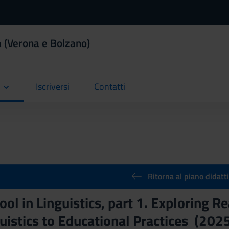
a (Verona e Bolzano)
Iscriversi
Contatti
current
current
Ritorna al piano didatt
ool in Linguistics, part 1. Exploring
uistics to Educational Practices (20