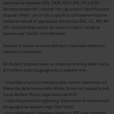
outcomes di interesse (ATE, CATE, ATT, LATE, ITT e QTE).
con altre informazioni che hai fornito loro o che hanno
Verranno presentati i risultati che riguardano l'identificazione
raccolto dal tuo utilizzo dei loro servizi.
di questi effetti, con un focus specifico sull'implementazione
mediante metodi di regressione distributiva (DiD, CiC, RIF, RIF-
DiD, Quantile Regression). Verranno introdotti metodi di
pesatura per l'analisi controfattuale.
Durante le lezioni verranno distribuiti materiale didattico e
riferimenti selezionati.
Gli studenti possono avere un'ampia panoramica della ricerca
di frontiera sulla disuguaglianza ai seguenti link:
- http://dse.univr.it/it/index.php/past-events-mainmenu-43
(Materiale della lezione della Winter School on Inequality and
Social Welfare Theory organizzata dal DSE)
- https://opportunityinsights.org/ (laboratorio di Harvard sulla
disuguaglianza spaziale negli Stati Uniti)
- https://wid.world/ (database basato su PSE sulle tendenze