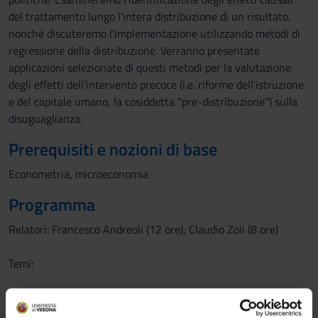
del trattamento lungo l'intera distribuzione di un risultato,
nonché discuteremo l'implementazione utilizzando metodi di
regressione della distribuzione. Verranno presentate
applicazioni selezionate di questi metodi per la valutazione
degli effetti dell'intervento precoce (i.e. riforme dell'istruzione
e del capitale umano, la cosiddetta "pre-distribuzione") sulla
disuguaglianza.
Prerequisiti e nozioni di base
Econometria, microeconomia
Programma
Relatori: Francesco Andreoli (12 ore), Claudio Zoli (8 ore)
Temi:
1) FA: Disuguaglianza di cosa? Questa lezione introduce
relativi alle disuguaglianze di reddito (variabile cardinale), di