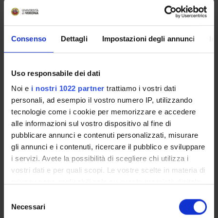
Inequality
Crediti:
5
Consenso
Dettagli
Impostazioni degli annunci
In
Lingua di erogazione:
English
Docente:
Francesco Andreoli, Claudio Zoli
Uso responsabile dei dati
Introduction to Probability – Module II (attività
Noi e
i nostri 1022 partner
trattiamo i vostri dati
formativa per la Scuola di Dottorato)
personali, ad esempio il vostro numero IP, utilizzando
Crediti:
2
tecnologie come i cookie per memorizzare e accedere
Lingua di erogazione:
Italiano
alle informazioni sul vostro dispositivo al fine di
pubblicare annunci e contenuti personalizzati, misurare
Docente:
Claudia Di Caterina
gli annunci e i contenuti, ricercare il pubblico e sviluppare
i servizi. Avete la possibilità di scegliere chi utilizza i
Introduction to Probability – Module I (Mutua da
vostri dati e per quali scopi. Le vostre scelte in materia di
Probability) (attività formativa per la Scuola di
privacy sono applicabili solo su questa proprietà digitale
Dottorato)
in cui avete effettuato le vostre scelte. È possibile
S
Crediti:
2
modificare o revocare il proprio consenso in qualsiasi
Necessari
e
Lingua di erogazione:
English
momento dalla Dichiarazione sui cookie o facendo clic