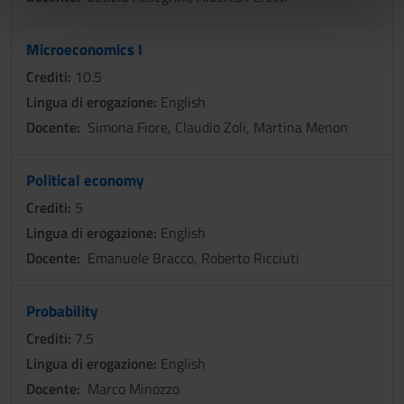
nostri partner che si occupano di analisi dei dati web,
pubblicità e social media, i quali potrebbero combinarle
Microeconomics I
con altre informazioni che hai fornito loro o che hanno
Crediti:
10.5
raccolto dal tuo utilizzo dei loro servizi.
Lingua di erogazione:
English
Docente:
Simona Fiore, Claudio Zoli, Martina Menon
Political economy
Crediti:
5
Lingua di erogazione:
English
Docente:
Emanuele Bracco, Roberto Ricciuti
Probability
Crediti:
7.5
Lingua di erogazione:
English
Docente:
Marco Minozzo