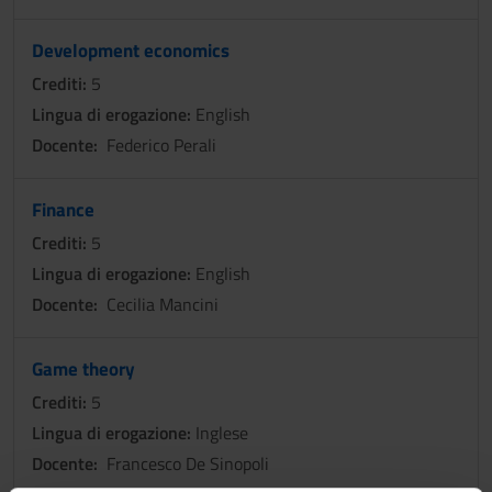
Development economics
Crediti:
5
Lingua di erogazione:
English
Docente:
Federico Perali
Finance
Crediti:
5
Lingua di erogazione:
English
Docente:
Cecilia Mancini
Game theory
Crediti:
5
Lingua di erogazione:
Inglese
Docente:
Francesco De Sinopoli