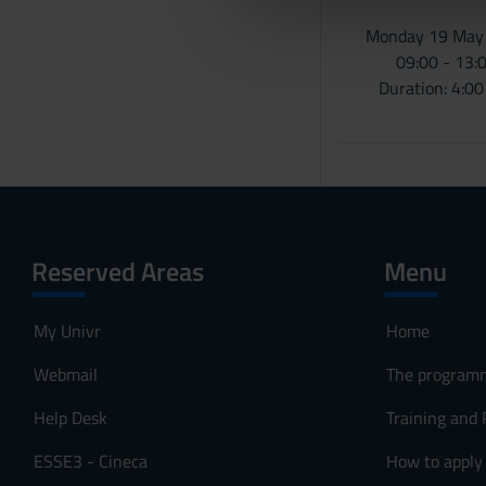
che hanno raccolto dal tuo uti
e
Monday 19 May
l
09:00 - 13:
c
Duration: 4:0
o
n
s
e
n
s
o
Reserved Areas
Menu
My Univr
Home
Webmail
The program
Help Desk
Training and
ESSE3 - Cineca
How to apply