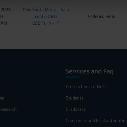
lizzo dei loro servizi.
 2025
Polo Santa Marta - Sala
00
contrattisti
Federico Perali
0 AM
DSE [1.11 - 1]
Services and Faq
Prospective students
me
Students
 Research
Graduates
Companies and local authoritie