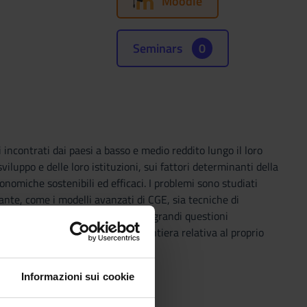
Moodle
Seminars
0
 incontrati dai paesi a basso e medio reddito lungo il loro
sviluppo e delle loro istituzioni, sui fattori determinanti della
onomiche sostenibili ed efficaci. I problemi sono studiati
 ante, come i modelli avanzati di CGE, sia tecniche di
 approccio partecipativo di alcune grandi questioni
entificazione della ricerca di frontiera relativa al proprio
Informazioni sui cookie