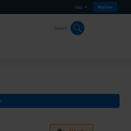
MyUnivr
ENG
Search
n