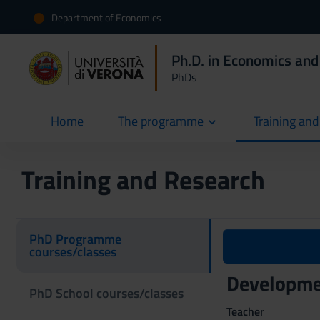
Department of Economics
Ph.D. in Economics and
PhDs
Home
The programme
Training an
current
Training and Research
PhD Programme
courses/classes
Developme
PhD School courses/classes
Teacher