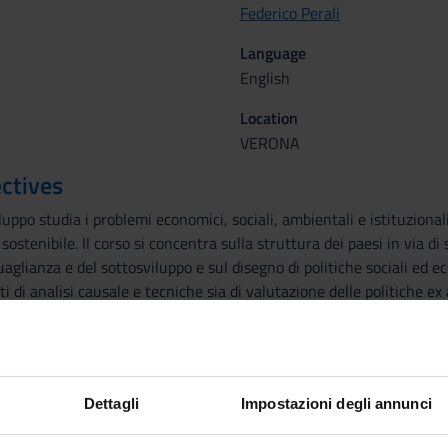
Federico Perali
Language
English
Location
VERONA
ctives
uppo studia i problemi economici, sociali, ambientali e istituzionali
sostenibile. Il corso si concentra sulla struttura dei paesi in via di 
aglianza e del sottosviluppo e sul disegno di politiche sociali ed ec
i di analisi causale e tecniche sia di valutazione delle politiche ex
 come i randomized control trials. Il corso si occupa inoltre con un
viluppo con l'obiettivo di supportare il dottorando nel processo di id
hods
Dettagli
Impostazioni degli annunci