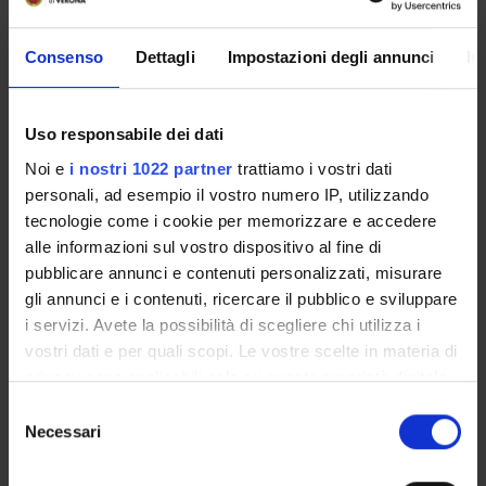
Wednesday
Consenso
Dettagli
Impostazioni degli annunci
In
02 October
Polo Santa
Budget set
2024
Marta - Sala
Roberto
demand
14:00 - 16:30
Andrea Vaona
Ricciuti
functions,
Uso responsabile dei dati
Duration: 3:00
(DSE) [1.59 - 1]
Slutzky equa
AM
Noi e
i nostri 1022 partner
trattiamo i vostri dati
personali, ad esempio il vostro numero IP, utilizzando
tecnologie come i cookie per memorizzare e accedere
Productio
alle informazioni sul vostro dispositivo al fine di
Monday 21
functions,
Polo Santa
pubblicare annunci e contenuti personalizzati, misurare
October 2024
maximizatio
Marta - Sala
Roberto
gli annunci e i contenuti, ricercare il pubblico e sviluppare
11:00 - 13:30
perfect
Andrea Vaona
Ricciuti
i servizi. Avete la possibilità di scegliere chi utilizza i
Duration: 3:00
competitio
(DSE) [1.59 - 1]
vostri dati e per quali scopi. Le vostre scelte in materia di
AM
monopoly,
privacy sono applicabili solo su questa proprietà digitale
oligopoly
in cui avete effettuato le vostre scelte. È possibile
S
modificare o revocare il proprio consenso in qualsiasi
Necessari
e
Introduction
momento dalla Dichiarazione sui cookie o facendo clic
l
Tuesday 22
macroeconomi
Polo Santa
sull'icona di attivazione della privacy.