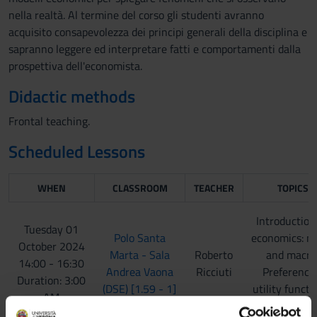
nella realtà. Al termine del corso gli studenti avranno
acquisito consapevolezza dei principi generali della disciplina e
sapranno leggere ed interpretare fatti e comportamenti dalla
prospettiva dell'economista.
Didactic methods
Frontal teaching.
Scheduled Lessons
WHEN
CLASSROOM
TEACHER
TOPICS
Introduction
Tuesday 01
Polo Santa
economics: m
October 2024
Marta - Sala
Roberto
and macro
14:00 - 16:30
Andrea Vaona
Ricciuti
Preference
Duration: 3:00
(DSE) [1.59 - 1]
utility functi
AM
choice