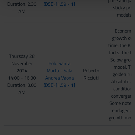
price and par
Duration: 2:30
(DSE) [1.59 - 1]
pubblicità e social media, i quali potrebbero combinarle
sticky pric
AM
con altre informazioni che hai fornito loro o che hanno
models.
raccolto dal tuo utilizzo dei loro servizi.
Economic
growth ove
time: the Kal
facts. The ba
Thursday 28
Solow grow
November
Polo Santa
model. Th
2024
Marta - Sala
Roberto
golden rule
14:00 - 16:30
Andrea Vaona
Ricciuti
Absolute a
Duration: 3:00
(DSE) [1.59 - 1]
conditiona
AM
convergenc
Some notes 
endogenou
growth mode