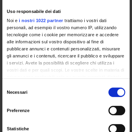
growth,
Maggio 2026
Marta - Sala
Federico
economic
09:00 - 13:00
contrattisti
Perali
Uso responsabile dei dati
inequality,
Durata: 04:00
DSE [1.11 - 1]
poverty and
Noi e
i nostri 1022 partner
trattiamo i vostri dati
undernutritio
personali, ad esempio il vostro numero IP, utilizzando
population
tecnologie come i cookie per memorizzare e accedere
growth, trad
alle informazioni sul vostro dispositivo al fine di
policy
pubblicare annunci e contenuti personalizzati, misurare
gli annunci e i contenuti, ricercare il pubblico e sviluppare
i servizi. Avete la possibilità di scegliere chi utilizza i
The Micro
vostri dati e per quali scopi. Le vostre scelte in materia di
Perspective
privacy sono applicabili solo su questa proprietà digitale
Labor, capital
in cui avete effettuato le vostre scelte. È possibile
Venerdì 15
Polo Santa
land markets
S
modificare o revocare il proprio consenso in qualsiasi
Necessari
Maggio 2026
Marta - Sala
Federico
interlockdnes
e
momento dalla Dichiarazione sui cookie o facendo clic
09:00 - 13:00
contrattisti
Perali
and inefficienc
l
sull'icona di attivazione della privacy.
Durata: 04:00
DSE [1.11 - 1]
land and gend
e
Preferenze
in Ethiopia, t
z
Con il tuo consenso, vorremmo anche:
economics of
i
raccogliere informazioni sulla tua posizione
checkpoints
o
Statistiche