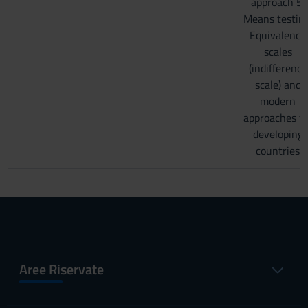
approach 5.⁠
⁠Means testing
Equivalence
scales
(indifference
scale) and
modern
approaches fo
developing
countries
Aree Riservate