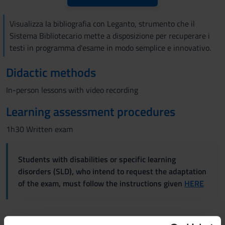
Visualizza la bibliografia con Leganto, strumento che il
Sistema Bibliotecario mette a disposizione per recuperare i
testi in programma d'esame in modo semplice e innovativo.
Didactic methods
In-person lessons with video recording
Learning assessment procedures
1h30 Written exam
Students with disabilities or specific learning
disorders (SLD), who intend to request the adaptation
of the exam, must follow the instructions given
HERE
Criteria for the composition of the final