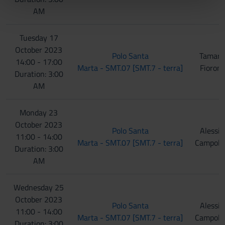
AM
pubblicità e social media, i quali potrebbero combinarle
con altre informazioni che hai fornito loro o che hanno
raccolto dal tuo utilizzo dei loro servizi.
Tuesday 17
October 2023
Polo Santa
Tamara
14:00 - 17:00
Marta - SMT.07 [SMT.7 - terra]
Fioroni
Duration: 3:00
AM
Monday 23
October 2023
Polo Santa
Alessia
11:00 - 14:00
Marta - SMT.07 [SMT.7 - terra]
Campolm
Duration: 3:00
AM
Wednesday 25
October 2023
Polo Santa
Alessia
11:00 - 14:00
Marta - SMT.07 [SMT.7 - terra]
Campolm
Duration: 3:00