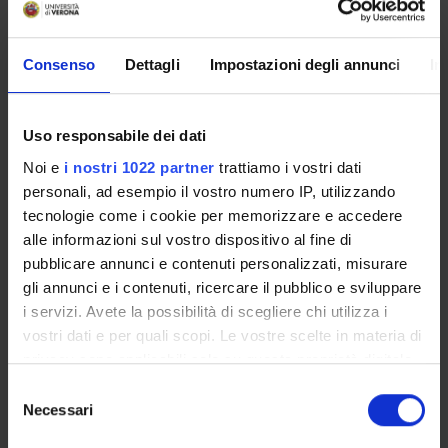
grade
The exam will cover Part 1 and 2. Each part will account for
Consenso
Dettagli
Impostazioni degli annunci
In
50% of the final grade.
Scheduled Lessons
Uso responsabile dei dati
Noi e
i nostri 1022 partner
trattiamo i vostri dati
WHEN
CLASSROOM
TEACHE
personali, ad esempio il vostro numero IP, utilizzando
tecnologie come i cookie per memorizzare e accedere
Monday 09
alle informazioni sul vostro dispositivo al fine di
October 2023
Polo Santa
Alessia
pubblicare annunci e contenuti personalizzati, misurare
14:00 - 17:00
Marta - SMT.07 [SMT.7 - terra]
Campolm
gli annunci e i contenuti, ricercare il pubblico e sviluppare
Duration: 3:00
i servizi. Avete la possibilità di scegliere chi utilizza i
AM
vostri dati e per quali scopi. Le vostre scelte in materia di
privacy sono applicabili solo su questa proprietà digitale
Tuesday 10
in cui avete effettuato le vostre scelte. È possibile
S
October 2023
modificare o revocare il proprio consenso in qualsiasi
Polo Santa
Tamara
Necessari
e
14:00 - 17:00
momento dalla Dichiarazione sui cookie o facendo clic
Marta - SMT.07 [SMT.7 - terra]
Fioroni
l
Duration: 3:00