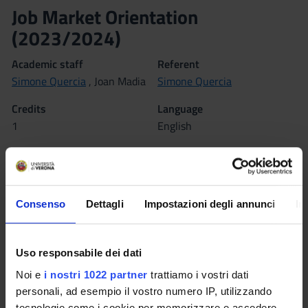
Job Market Orientation
(2023/2024)
Academic staff
Referent
Simone Quercia
, Joan Madia
Simone Quercia
Credits
Language
1
English
Class attendance
Location
Free Choice
VERONA
Consenso
Dettagli
Impostazioni degli annunci
In
Moodle
Seminars
0
Scheduled Lessons
Uso responsabile dei dati
Noi e
i nostri 1022 partner
trattiamo i vostri dati
WHEN
CLASSROOM
TEACHER
personali, ad esempio il vostro numero IP, utilizzando
tecnologie come i cookie per memorizzare e accedere