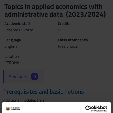
Topics in applied economics with
administrative data (2023/2024)
Academic staff
Credits
Edoardo Di Porto
1
Language
Class attendance
English
Free Choice
Location
VERONA
Seminars
0
Prerequisites and basic notions
Additional modules (Term II)
Economics (ECO) track