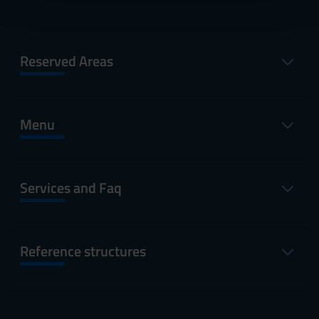
con altre informazioni che hai fornito loro o che hanno
raccolto dal tuo utilizzo dei loro servizi.
Reserved Areas
Menu
Services and Faq
Reference structures