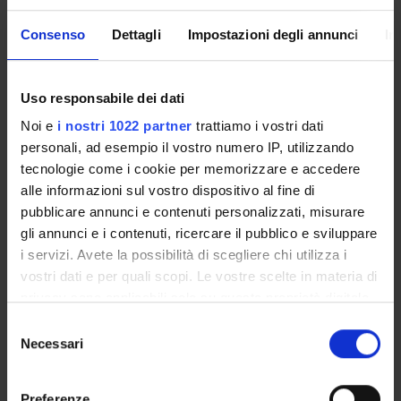
Program
Consenso
Dettagli
Impostazioni degli annunci
In
Docente: Edoardo Di Porto
Didactic methods
Uso responsabile dei dati
IN-PRESENCE
Noi e
i nostri 1022 partner
trattiamo i vostri dati
HOURS: 4
personali, ad esempio il vostro numero IP, utilizzando
Learning assessment procedures
tecnologie come i cookie per memorizzare e accedere
alle informazioni sul vostro dispositivo al fine di
EXAM: NO
pubblicare annunci e contenuti personalizzati, misurare
gli annunci e i contenuti, ricercare il pubblico e sviluppare
i servizi. Avete la possibilità di scegliere chi utilizza i
Students with disabilities or specific learning
vostri dati e per quali scopi. Le vostre scelte in materia di
disorders (SLD), who intend to request the adaptation
privacy sono applicabili solo su questa proprietà digitale
of the exam, must follow the instructions given
HERE
in cui avete effettuato le vostre scelte. È possibile
S
modificare o revocare il proprio consenso in qualsiasi
Necessari
e
momento dalla Dichiarazione sui cookie o facendo clic
Scheduled Lessons
l
sull'icona di attivazione della privacy.
e
Preferenze