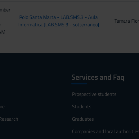
ember
Polo Santa Marta - LAB.SMS.3 - Aula
Tamara Fio
0
Informatica [LAB.SMS.3 - sotterraneo]
 AM
Services and Faq
Prospective students
me
Students
 Research
Graduates
Companies and local authoritie