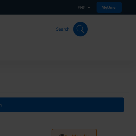
MyUnivr
ENG
Search
n