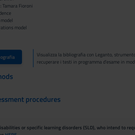
: Tamara Fioroni
idence
 model
rations model
Visualizza la bibliografia con Leganto, strument
iografia
recuperare i testi in programma d'esame in mod
hods
essment procedures
sabilities or specific learning disorders (SLD), who intend to re
ven
HERE