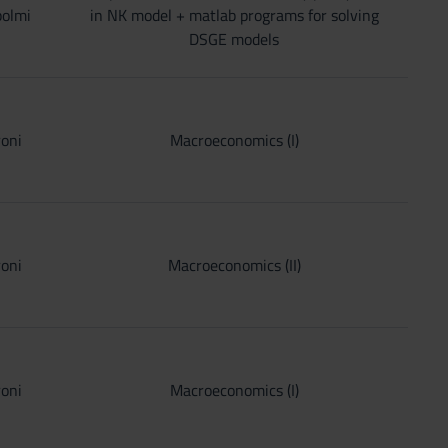
polmi
in NK model + matlab programs for solving
DSGE models
roni
Macroeconomics (I)
roni
Macroeconomics (II)
roni
Macroeconomics (I)