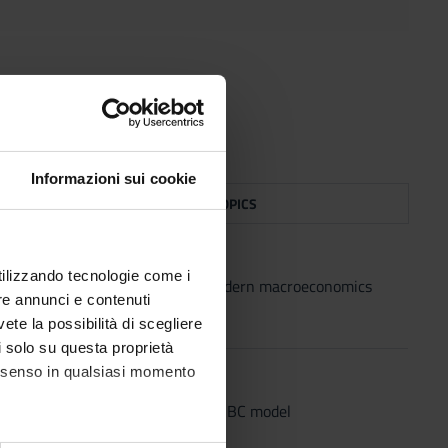
Informazioni sui cookie
R
TOPICS
utilizzando tecnologie come i
polmi
Introduction to modern macroeconomics
re annunci e contenuti
vete la possibilità di scegliere
li solo su questa proprietà
consenso in qualsiasi momento
polmi
Basic RBC model