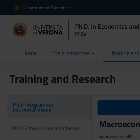
Department of Economics
Ph.D. in Economics and
PhDs
Home
The programme
Training an
current
Training and Research
PhD Programme
courses/classes
Macroecon
PhD School courses/classes
Academic staff