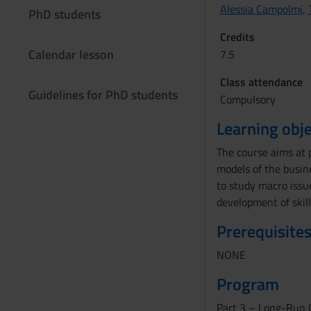
Alessia Campolmi
,
PhD students
Credits
Calendar lesson
7.5
Class attendance
Guidelines for PhD students
Compulsory
Learning obje
The course aims at 
models of the busin
to study macro issue
development of skill
Prerequisites
NONE
Program
Part 3 – Long-Run