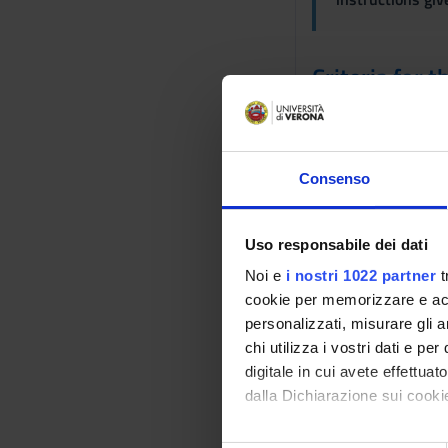
Criteria for 
The exam will cover 
Scheduled Le
Consenso
WHEN
Uso responsabile dei dati
Monday 03 Nove
2025
Noi e
i nostri 1022 partner
t
11:00 - 13:3
cookie per memorizzare e acce
Duration: 3:00
personalizzati, misurare gli an
chi utilizza i vostri dati e pe
Friday 07 Nove
digitale in cui avete effettua
2025
dalla Dichiarazione sui cookie
14:00 - 16:3
Duration: 3:00
Con il tuo consenso, vorrem