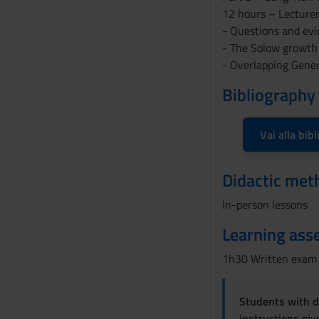
12 hours – Lecturer
- Questions and ev
- The Solow growth
- Overlapping Gene
Bibliography
Vai alla bibl
Didactic met
In-person lessons
Learning ass
1h30 Written exam
Students with di
instructions gi