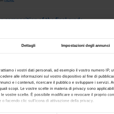
the composition of the final grade
Part 1 and 2. Each part will account for 50% of the final grade.
ssons
Dettagli
Impostazioni degli annunci
CLASSROOM
TEACHE
mber
Polo Santa Marta - Sala Andrea
rattiamo i vostri dati personali, ad esempio il vostro numero IP, 
Alessia Cam
0
Vaona (DSE) [1.59 - 1]
dere alle informazioni sul vostro dispositivo al fine di pubblica
 AM
nunci e i contenuti, ricercare il pubblico e sviluppare i servizi. A
r quali scopi. Le vostre scelte in materia di privacy sono applicabi
mber
to le vostre scelte. È possibile modificare o revocare il proprio 
Polo Santa Marta - Sala Andrea
 o facendo clic sull'icona di attivazione della privacy.
Alessia Cam
0
Vaona (DSE) [1.59 - 1]
 AM
mo anche: