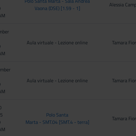
Polo Santa Marta - Sala Andrea
Alessia Cam
0
Vaona (DSE) [1.59 - 1]
 AM
mber
Aula virtuale - Lezione online
Tamara Fio
0
 AM
ember
Aula virtuale - Lezione online
Tamara Fio
0
 AM
0
25
Polo Santa
Tamara Fio
0
Marta - SMT.04 [SMT.4 - terra]
 AM