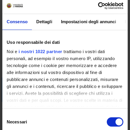
Stochastic calculus w.r.t. Brownian motion. Knowledge of Lévy
processes is a plus.
Consenso
Dettagli
Impostazioni degli annunci
In
Program
Financial modelling with BSDEs
Uso responsabile dei dati
Bibliography
Noi e
i nostri 1022 partner
trattiamo i vostri dati
personali, ad esempio il vostro numero IP, utilizzando
Vai alla bibliografia
tecnologie come i cookie per memorizzare e accedere
alle informazioni sul vostro dispositivo al fine di
pubblicare annunci e contenuti personalizzati, misurare
Visualizza la bibliografia con Leganto, strumento che il
gli annunci e i contenuti, ricercare il pubblico e sviluppare
Sistema Bibliotecario mette a disposizione per recuperare i
i servizi. Avete la possibilità di scegliere chi utilizza i
testi in programma d'esame in modo semplice e innovativo.
vostri dati e per quali scopi. Le vostre scelte in materia di
privacy sono applicabili solo su questa proprietà digitale
Didactic methods
in cui avete effettuato le vostre scelte. È possibile
S
Classical lectures.
modificare o revocare il proprio consenso in qualsiasi
Necessari
e
momento dalla Dichiarazione sui cookie o facendo clic
l