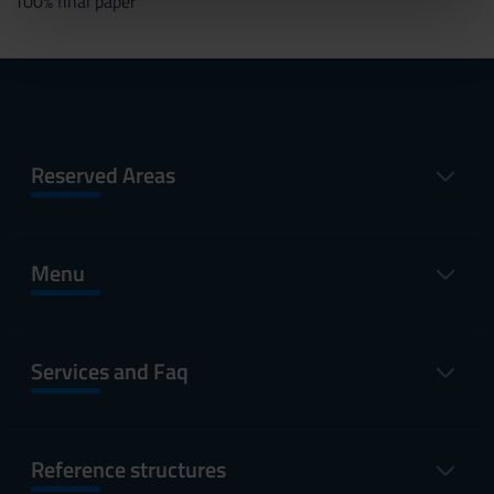
100% final paper
nostri partner che si occupano di analisi dei dati web,
pubblicità e social media, i quali potrebbero combinarle
con altre informazioni che hai fornito loro o che hanno
raccolto dal tuo utilizzo dei loro servizi.
Reserved Areas
Menu
Services and Faq
Reference structures