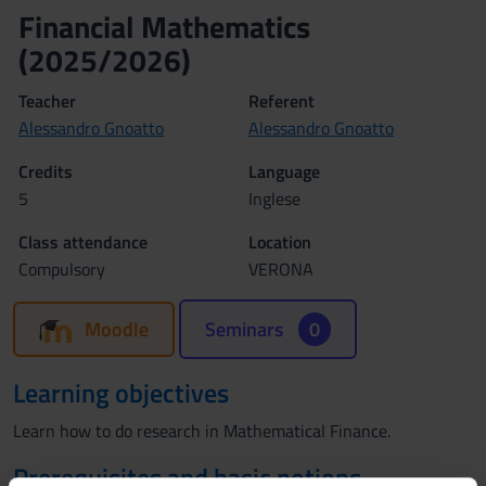
Financial Mathematics
(2025/2026)
Teacher
Referent
Alessandro Gnoatto
Alessandro Gnoatto
Credits
Language
5
Inglese
Class attendance
Location
Compulsory
VERONA
Moodle
Seminars
0
Learning objectives
Learn how to do research in Mathematical Finance.
Prerequisites and basic notions