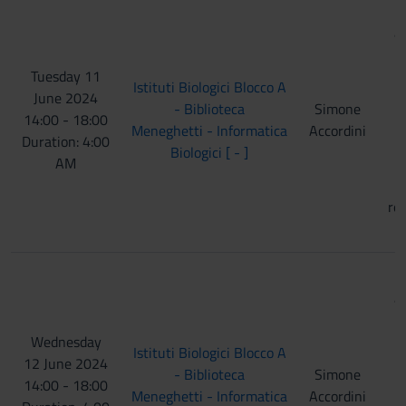
S
an
l
Tuesday 11
Istituti Biologici Blocco A
June 2024
K
- Biblioteca
Simone
14:00 - 18:00
Meneghetti - Informatica
Accordini
Duration: 4:00
s
Biologici [ - ]
AM
c
re
S
an
l
Wednesday
Istituti Biologici Blocco A
12 June 2024
K
- Biblioteca
Simone
14:00 - 18:00
Meneghetti - Informatica
Accordini