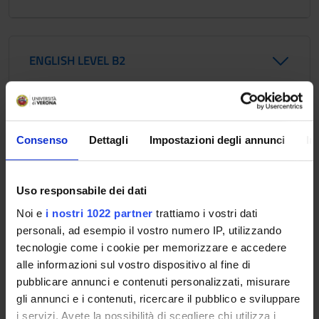
ENGLISH LEVEL B2
ENGLISH LEVEL C1 - RESERVED TO PHD
Consenso
Dettagli
Impostazioni degli annunci
In
STUDENTS
Uso responsabile dei dati
INFORMATION: ENGLISH FOR ACADEMIC
Noi e
i nostri 1022 partner
trattiamo i vostri dati
PRESENTATION SKILLS
personali, ad esempio il vostro numero IP, utilizzando
tecnologie come i cookie per memorizzare e accedere
alle informazioni sul vostro dispositivo al fine di
pubblicare annunci e contenuti personalizzati, misurare
INFORMATION: ENGLISH FOR ACADEMIC
gli annunci e i contenuti, ricercare il pubblico e sviluppare
i servizi. Avete la possibilità di scegliere chi utilizza i