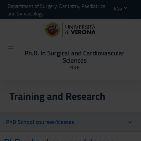
Department of Surgery, Dentistry, Paediatrics
ENG
and Gynaecology
Ph.D. in Surgical and Cardiovascular
Sciences
PhDs
Training and Research
PhD School courses/classes