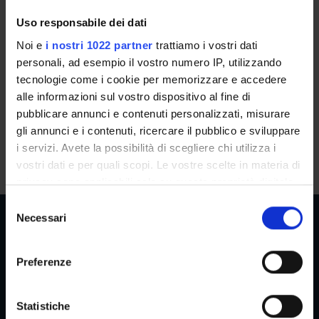
Attività Formative del Corso di
Dottorato
Uso responsabile dei dati
Noi e
i nostri 1022 partner
trattiamo i vostri dati
personali, ad esempio il vostro numero IP, utilizzando
A.A. 2022/2023
tecnologie come i cookie per memorizzare e accedere
alle informazioni sul vostro dispositivo al fine di
Calendario attività didattica 2022/2023
pubblicare annunci e contenuti personalizzati, misurare
gli annunci e i contenuti, ricercare il pubblico e sviluppare
Offerta formativa da definire
i servizi. Avete la possibilità di scegliere chi utilizza i
vostri dati e per quali scopi. Le vostre scelte in materia di
privacy sono applicabili solo su questa proprietà digitale
in cui avete effettuato le vostre scelte. È possibile
S
modificare o revocare il proprio consenso in qualsiasi
Necessari
e
momento dalla Dichiarazione sui cookie o facendo clic
l
sull'icona di attivazione della privacy.
e
Preferenze
Aree Riservate
z
Con il tuo consenso, vorremmo anche:
i
raccogliere informazioni sulla tua posizione
o
Statistiche