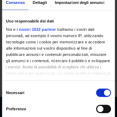
Back to the study plan
Consenso
Dettagli
Impostazioni degli annunci
In
SDB e complicanze cardiovascolari
in pazienti sindromici e non
Uso responsabile dei dati
(2024/2025)
Noi e
i nostri 1022 partner
trattiamo i vostri dati
personali, ad esempio il vostro numero IP, utilizzando
Teacher
Credits
tecnologie come i cookie per memorizzare e accedere
Not yet assigned
0.25
alle informazioni sul vostro dispositivo al fine di
pubblicare annunci e contenuti personalizzati, misurare
Language
Class attendance
gli annunci e i contenuti, ricercare il pubblico e sviluppare
Italian
Free Choice
i servizi. Avete la possibilità di scegliere chi utilizza i
vostri dati e per quali scopi. Le vostre scelte in materia di
Seminars
0
privacy sono applicabili solo su questa proprietà digitale
in cui avete effettuato le vostre scelte. È possibile
S
modificare o revocare il proprio consenso in qualsiasi
Necessari
e
momento dalla Dichiarazione sui cookie o facendo clic
l
sull'icona di attivazione della privacy.
e
Preferenze
z