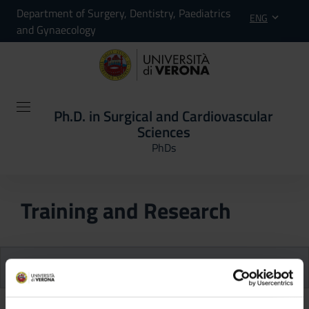
Department of Surgery, Dentistry, Paediatrics
ENG
and Gynaecology
Ph.D. in Surgical and Cardiovascular
Sciences
PhDs
Training and Research
PhD Programme courses/classes