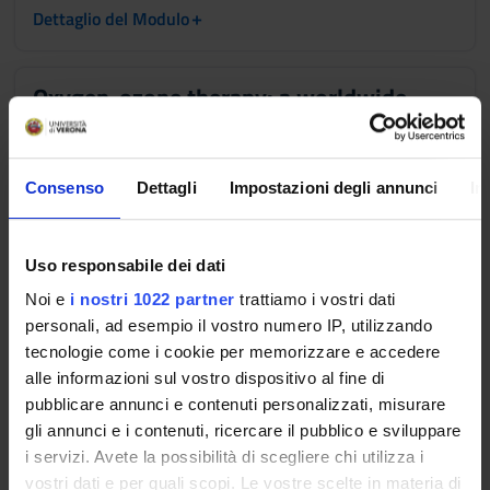
+
Dettaglio del Modulo
Oxygen-ozone therapy: a worldwide
experience
3 Crediti
SSD:
BIO/16
Consenso
Dettagli
Impostazioni degli annunci
In
+
Dettaglio del Modulo
Uso responsabile dei dati
Oxygen-ozone therapy: basics and
history
Noi e
i nostri 1022 partner
trattiamo i vostri dati
4 Crediti
personali, ad esempio il vostro numero IP, utilizzando
SSD:
BIO/16
tecnologie come i cookie per memorizzare e accedere
+
alle informazioni sul vostro dispositivo al fine di
Dettaglio del Modulo
pubblicare annunci e contenuti personalizzati, misurare
gli annunci e i contenuti, ricercare il pubblico e sviluppare
Pros and cons in oxygen-ozone therapy
i servizi. Avete la possibilità di scegliere chi utilizza i
vostri dati e per quali scopi. Le vostre scelte in materia di
4 Crediti